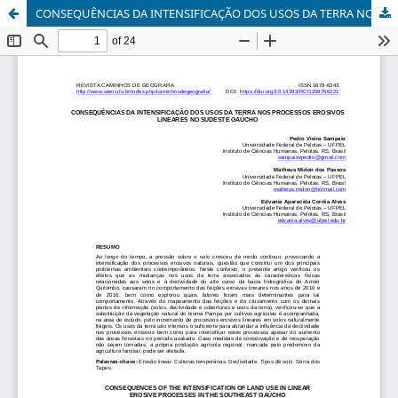
CONSEQUÊNCIAS DA INTENSIFICAÇÃO DOS USOS DA TERRA NOS PROCESSOS EROSIVOS LINEARES NO SUDESTE GAÚCHO