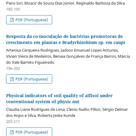
Piero Iori, Moacir de Souza Dias Júnior, Reginaldo Barboza da Silva
185-195
PDF (Portuguese)
Resposta da co-inoculação de bactérias promotoras de
crescimento em plantas e Bradyrhizobium sp. em caupi
Artenisa Cerqueira Rodrigues, Jadson Emanuel Lopes Antunes,
Vívian Vieira de Medeiros, Benaia Gonçalves de França Barros, Márcia
do Vale Barreto Figueiredo
196-202
PDF (Portuguese)
Physical indicators of soil quality of alfisol under
conventional system of physic nut
Claudia Liane Rodrigues de Lima, Clenio Nailto Pillon, Sérgio Delmar
dos Anjos e Silva, Roberta Jeske Kunde
203-211
PDF (Portuguese)