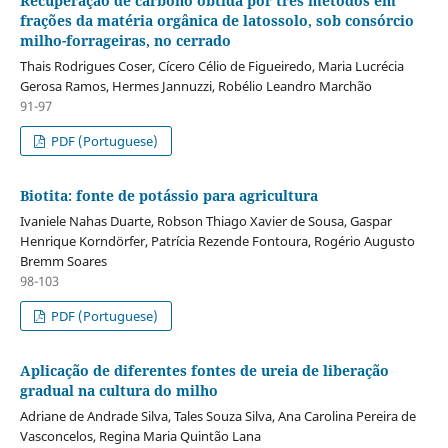
Recuperação de carbono obtida por três métodos em
frações da matéria orgânica de latossolo, sob consórcio
milho-forrageiras, no cerrado
Thais Rodrigues Coser, Cícero Célio de Figueiredo, Maria Lucrécia
Gerosa Ramos, Hermes Jannuzzi, Robélio Leandro Marchão
91-97
PDF (Portuguese)
Biotita: fonte de potássio para agricultura
Ivaniele Nahas Duarte, Robson Thiago Xavier de Sousa, Gaspar
Henrique Korndörfer, Patrícia Rezende Fontoura, Rogério Augusto
Bremm Soares
98-103
PDF (Portuguese)
Aplicação de diferentes fontes de ureia de liberação
gradual na cultura do milho
Adriane de Andrade Silva, Tales Souza Silva, Ana Carolina Pereira de
Vasconcelos, Regina Maria Quintão Lana