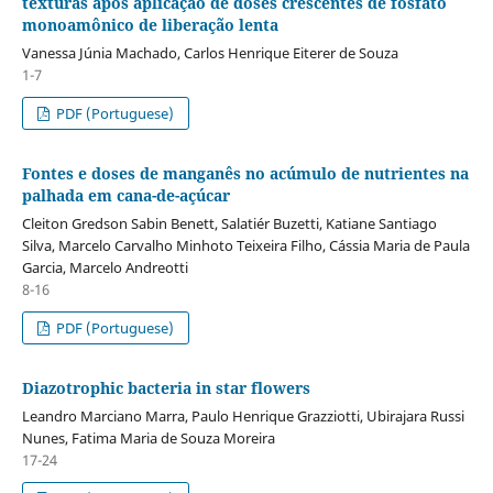
texturas após aplicação de doses crescentes de fosfato
monoamônico de liberação lenta
Vanessa Júnia Machado, Carlos Henrique Eiterer de Souza
1-7
PDF (Portuguese)
Fontes e doses de manganês no acúmulo de nutrientes na
palhada em cana-de-açúcar
Cleiton Gredson Sabin Benett, Salatiér Buzetti, Katiane Santiago
Silva, Marcelo Carvalho Minhoto Teixeira Filho, Cássia Maria de Paula
Garcia, Marcelo Andreotti
8-16
PDF (Portuguese)
Diazotrophic bacteria in star flowers
Leandro Marciano Marra, Paulo Henrique Grazziotti, Ubirajara Russi
Nunes, Fatima Maria de Souza Moreira
17-24