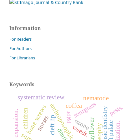
Information
For Readers
For Authors
For Librarians
Keywords
systematic review.
nematode
sourgrass
anthroposophic medicine
coffea
pests.
bone screws
forensic dentistry
children
maxillary expansion.
pgpr
nurses
cleft lip
ozone
cleft palate
sterilization.
weeds.
dentistry