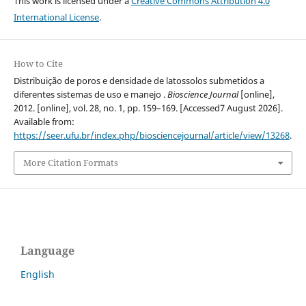
This work is licensed under a
Creative Commons Attribution 4.0
International License
.
How to Cite
Distribuição de poros e densidade de latossolos submetidos a
diferentes sistemas de uso e manejo .
Bioscience Journal
[online],
2012. [online], vol. 28, no. 1, pp. 159–169. [Accessed7 August 2026].
Available from:
https://seer.ufu.br/index.php/biosciencejournal/article/view/13268
.
More Citation Formats
Language
English