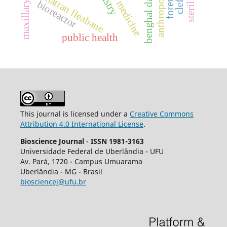
benghal dayflower
anthroposophy
sumatran fleabane
bioreactor
public health
This journal is licensed under a
Creative Commons
Attribution 4.0 International License
.
Bioscience Journal
-
ISSN 1981-3163
Universidade Federal de Uberlândia - UFU
Av.
Pará, 1720 - Campus Umuarama
Uberlândia - MG - Brasil
biosciencej@ufu.br