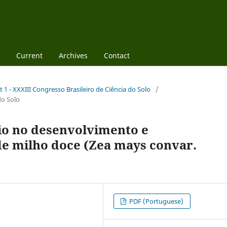
Current
Archives
Contact
 1 - XXXIII Congresso Brasileiro de Ciência do Solo
/
do Solo
nio no desenvolvimento e
de milho doce (Zea mays convar.
PDF (Portuguese)