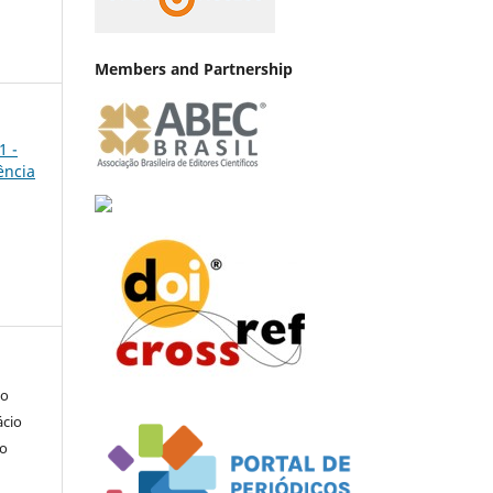
Members and Partnership
1 -
ência
do
ácio
so