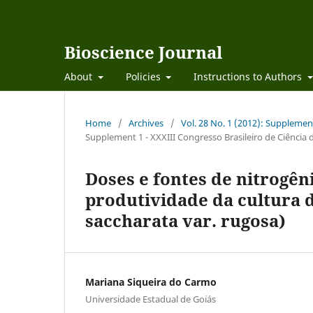
Bioscience Journal
About
Policies
Instructions to Authors
Home
/
Archives
/
Vol. 28 No. 1 (2012): Supplement
Supplement 1 - XXXIII Congresso Brasileiro de Ciência 
Doses e fontes de nitrogê
produtividade da cultura 
saccharata var. rugosa)
Mariana Siqueira do Carmo
Universidade Estadual de Goiás