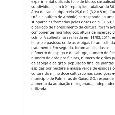
experimental utilizado foi o de blocos casualisa
subdivididas, em três repetições, totalizando 36
área de cada subparcela 25,6 m2 (3,2 x 8 m). C
Uréia e Sulfato de Amônio) correspondeu a uma 
subparcelas formadas pelas doses de N (0, 50, 1
o período de florescimento da cultura, foram av
componentes morfológicos: altura de inserção d
colmo. A colheita foi realizada em 11/03/2011, e
leitoso e pastoso, onde as espigas foram colhida
tratamento. Em seguida, foram analisadas as seg
diâmetro de espiga e de sabugo, número de file
numero de grão por fileiras, numero de grãos 
de espiga e de grão, população final de plantas
espigas por hectare e massa verde de espigas c
cultura do milho doce cultivado nas condições e
município de Palmeiras de Goiás, GO, responde
aumento da adubação nitrogenada, independen
utilizada.