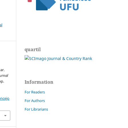
al
quartil
ar.
urnal
pp.
Information
For Readers
encejo
For Authors
For Librarians