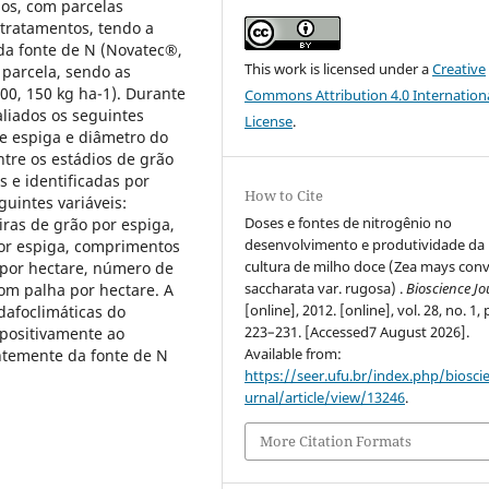
dos, com parcelas
 tratamentos, tendo a
ada fonte de N (Novatec®,
This work is licensed under a
Creative
parcela, sendo as
00, 150 kg ha-1). Durante
Commons Attribution 4.0 Internation
aliados os seguintes
License
.
e espiga e diâmetro do
ntre os estádios de grão
s e identificadas por
How to Cite
uintes variáveis:
Doses e fontes de nitrogênio no
iras de grão por espiga,
desenvolvimento e produtividade da
por espiga, comprimentos
cultura de milho doce (Zea mays conv
 por hectare, número de
saccharata var. rugosa) .
Bioscience Jo
om palha por hectare. A
[online], 2012. [online], vol. 28, no. 1, 
dafoclimáticas do
223–231. [Accessed7 August 2026].
 positivamente ao
Available from:
temente da fonte de N
https://seer.ufu.br/index.php/biosci
urnal/article/view/13246
.
More Citation Formats