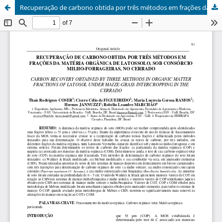
Recuperação de carbono obtida por três métodos em frações da matéria orgânica de latossolo, sob consórcio milho-forrageiras, no cerrado