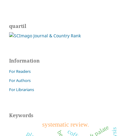
quartil
Information
For Readers
For Authors
For Librarians
Keywords
systematic review.
cleft palate
coffea