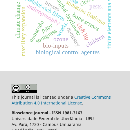
finite elements analysis
benghal dayflower
platelet-rich fibrin
sumatran fleabane
nurses
climate change
anthroposophy
pests.
maxillary expansion.
bone screws
nematode
weeds.
cleft lip
pgpr
dentistry
sourgrass
children
ozone
bio-inputs
biological control agentes
This journal is licensed under a
Creative Commons
Attribution 4.0 International License
.
Bioscience Journal
-
ISSN 1981-3163
Universidade Federal de Uberlândia - UFU
Av.
Pará, 1720 - Campus Umuarama