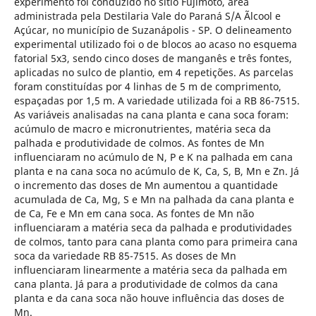
experimento foi conduzido no sítio Fujimoto, área
administrada pela Destilaria Vale do Paraná S/A Ãlcool e
Açúcar, no município de Suzanápolis - SP. O delineamento
experimental utilizado foi o de blocos ao acaso no esquema
fatorial 5x3, sendo cinco doses de manganês e três fontes,
aplicadas no sulco de plantio, em 4 repetições. As parcelas
foram constituídas por 4 linhas de 5 m de comprimento,
espaçadas por 1,5 m. A variedade utilizada foi a RB 86-7515.
As variáveis analisadas na cana planta e cana soca foram:
acúmulo de macro e micronutrientes, matéria seca da
palhada e produtividade de colmos. As fontes de Mn
influenciaram no acúmulo de N, P e K na palhada em cana
planta e na cana soca no acúmulo de K, Ca, S, B, Mn e Zn. Já
o incremento das doses de Mn aumentou a quantidade
acumulada de Ca, Mg, S e Mn na palhada da cana planta e
de Ca, Fe e Mn em cana soca. As fontes de Mn não
influenciaram a matéria seca da palhada e produtividades
de colmos, tanto para cana planta como para primeira cana
soca da variedade RB 85-7515. As doses de Mn
influenciaram linearmente a matéria seca da palhada em
cana planta. Já para a produtividade de colmos da cana
planta e da cana soca não houve influência das doses de
Mn.