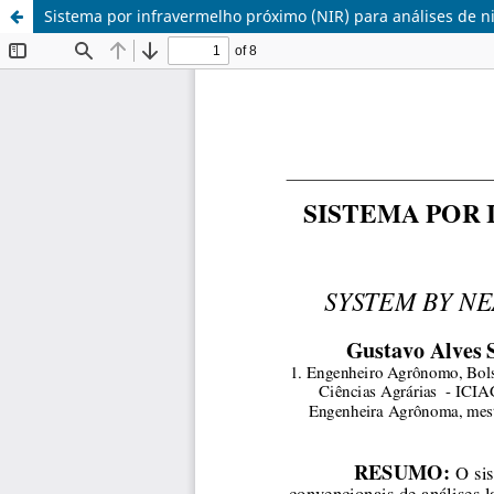
Sistema por infravermelho próximo (NIR) para análises de ni