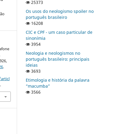
25373
Os usos do neologismo spoiler no
ção
português brasileiro
16208
CIC e CPF - um caso particular de
sinonímia
3954
afone
Neologia e neologismos no
.
português brasileiro: principais
0926,
ideias
26
.
3693
articl
Etimologia e história da palavra
.
“macumba”
3566