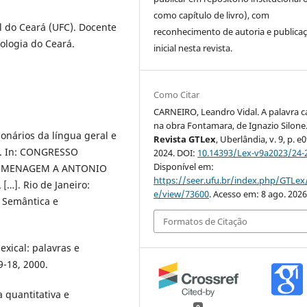
como capítulo de livro), com
l do Ceará (UFC). Docente
reconhecimento de autoria e publica
nologia do Ceará.
inicial nesta revista.
Como Citar
CARNEIRO, Leandro Vidal. A palavra c
na obra Fontamara, de Ignazio Silone
nários da língua geral e
Revista GTLex
, Uberlândia, v. 9, p. e
s. In: CONGRESSO
2024. DOI:
10.14393/Lex-v9a2023/24-
Disponível em:
 HOMENAGEM A ANTONIO
https://seer.ufu.br/index.php/GTLex/
[…]. Rio de Janeiro:
e/view/73600
. Acesso em: 8 ago. 2026
: Semântica e
Formatos de Citação
xical: palavras e
9-18, 2000.
a quantitativa e