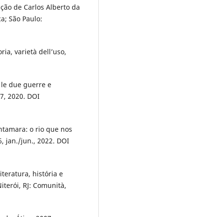
ão de Carlos Alberto da
ça; São Paulo:
ria, varietà dell’uso,
 le due guerre e
27, 2020. DOI
tamara: o rio que nos
6, jan./jun., 2022. DOI
teratura, história e
iterói, RJ: Comunità,