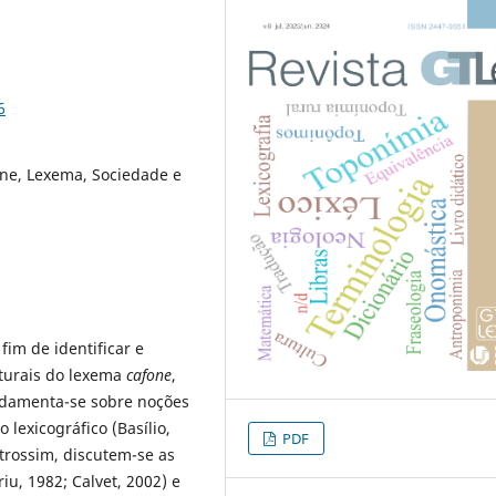
6
one, Lexema, Sociedade e
fim de identificar e
lturais do lexema
cafone
,
undamenta-se sobre noções
 lexicográfico (Basílio,
PDF
trossim, discutem-se as
iu, 1982; Calvet, 2002) e