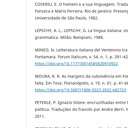
COSERIU, E. O homem e a sua linguagem. Traduç
Fonseca e Mário Ferreira. Rio de Janeiro: Presen
Universidade de São Paulo, 1982.
LEPSCHY, A. L.; LEPSCHY, G. La lingua italiana: sto
grammatica. Milão: Bompiani, 1988.
MINEO, N. Letteratura italiana del Ventennio tra
Fontamara. Forum Italicum, v. 54, n. 1, p. 391–4
https://doi.org/10.1177/0014585820910922
MOURA, R. R. As margens da subvivência em Fon
falta. Em Tese, Florianópolis, v. 19, n. 01, p. 41-6
https://doi.org/10.5007/1806-5023.2022.e82723
PETERLE, P. Ignazio Silone: encruzilhadas entre li
política. Traduções do francês por Andre Berri. N
2011.