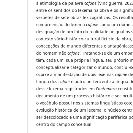
a etimologia da palavra
cafone
(Vinciguerra, 2023
entre os sentidos do lexema na obra e os signi
verbetes de sete obras lexicográficas. Os resu
compreensão do lexema
cafone
como um nome cu
designação de um fato da realidade ao qual os 
contexto sócio-histórico-cultural fictício da obra,
concepções de mundo diferentes e antagônica
do homem não
cafone
. Tratando-se de um embat
têm, cada um, sua própria língua, seu próprio 
conceptualizar e categorizar o mundo, conclui-se
ocorre a manifestação de dois lexemas
cafone
di
língua dos
cafoni
e outro pertencente à língua 
desse lexema registrados em
Fontamara
constit
documento de um processo histórico e sociocultu
o vocábulo possui nos sistemas linguísticos co
evolução histórica de um lexema, o núcleo centr
ser descolocado e uma significação periférica p
centro do campo conceitual.