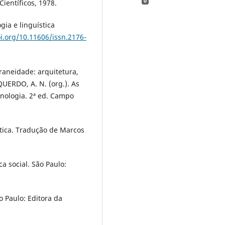
0
Científicos, 1978.
gia e linguística
oi.org/10.11606/issn.2176-
raneidade: arquitetura,
QUERDO, A. N. (org.). As
minologia. 2ª ed. Campo
rítica. Tradução de Marcos
a social. São Paulo:
o Paulo: Editora da