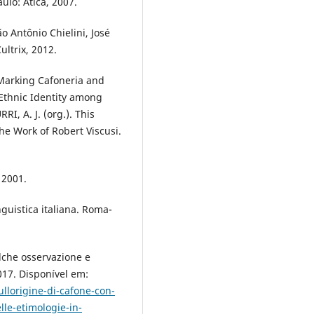
ulo: Ática, 2007.
o Antônio Chielini, José
ultrix, 2012.
 Marking Cafoneria and
 Ethnic Identity among
I, A. J. (org.). This
the Work of Robert Viscusi.
 2001.
guistica italiana. Roma-
lche osservazione e
2017. Disponível em:
ullorigine-di-cafone-con-
lle-etimologie-in-