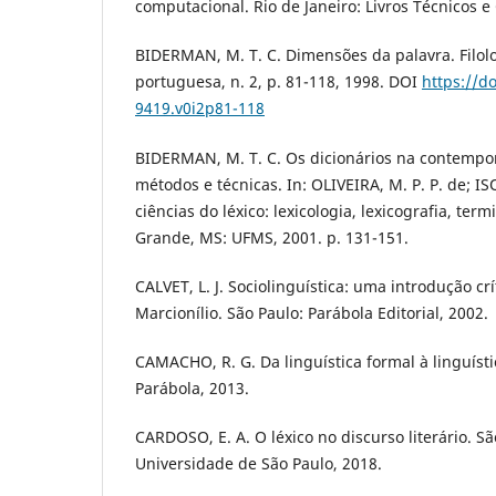
computacional. Rio de Janeiro: Livros Técnicos e 
BIDERMAN, M. T. C. Dimensões da palavra. Filolo
portuguesa, n. 2, p. 81-118, 1998. DOI
https://d
9419.v0i2p81-118
BIDERMAN, M. T. C. Os dicionários na contempo
métodos e técnicas. In: OLIVEIRA, M. P. P. de; IS
ciências do léxico: lexicologia, lexicografia, ter
Grande, MS: UFMS, 2001. p. 131-151.
CALVET, L. J. Sociolinguística: uma introdução c
Marcionílio. São Paulo: Parábola Editorial, 2002.
CAMACHO, R. G. Da linguística formal à linguístic
Parábola, 2013.
CARDOSO, E. A. O léxico no discurso literário. Sã
Universidade de São Paulo, 2018.