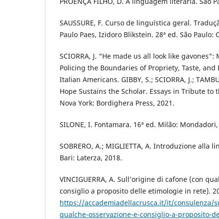
PROENÇA FILHO, D. A linguagem literária. São Pa
SAUSSURE, F. Curso de linguística geral. Traduçã
Paulo Paes, Izidoro Blikstein. 28ª ed. São Paulo: C
SCIORRA, J. “He made us all look like gavones":
Policing the Boundaries of Propriety, Taste, and
Italian Americans. GIBBY, S.; SCIORRA, J.; TAMBURR
Hope Sustains the Scholar. Essays in Tribute to 
Nova York: Bordighera Press, 2021.
SILONE, I. Fontamara. 16ª ed. Milão: Mondadori,
SOBRERO, A.; MIGLIETTA, A. Introduzione alla lin
Bari: Laterza, 2018.
VINCIGUERRA, A. Sull’origine di cafone (con qua
consiglio a proposito delle etimologie in rete). 
https://accademiadellacrusca.it/it/consulenza/s
qualche-osservazione-e-consiglio-a-proposito-de