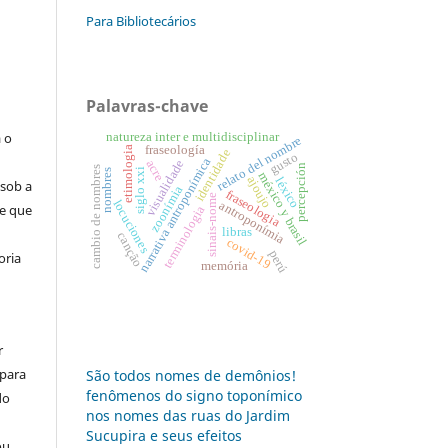
Para Bibliotecários
:
Palavras-chave
s
a o
natureza inter e multidisciplinar
relato del nombre
fraseología
etimologia
identidade
gusto
narrativa antroponímica
visualidade
acre
percepción
cambio de nombres
siglo xxi
nombres
méxico y brasil
ajoujo
léxico
 sob a
zoonímia
fraseologia
sinais-nome
locuciones
antroponímia
se que
terminologia
libras
canção
covid-19
perú
oria
memória
r
 para
São todos nomes de demônios!
fenômenos do signo toponímico
do
nos nomes das ruas do Jardim
Sucupira e seus efeitos
ou