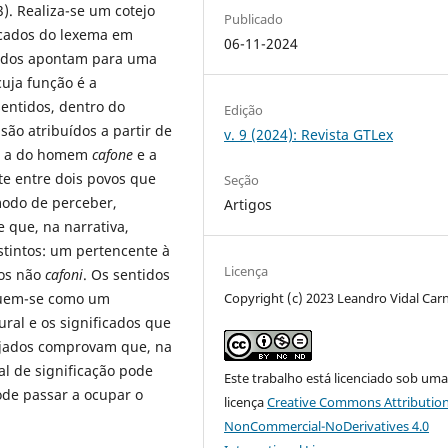
). Realiza-se um cotejo
Publicado
ficados do lexema em
06-11-2024
ltados apontam para uma
ja função é a
sentidos, dentro do
Edição
 são atribuídos a partir de
v. 9 (2024): Revista GTLex
s: a do homem
cafone
e a
e entre dois povos que
Seção
modo de perceber,
Artigos
 que, na narrativa,
stintos: um pertencente à
Licença
dos não
cafoni
. Os sentidos
Copyright (c) 2023 Leandro Vidal Car
uem-se como um
ral e os significados que
tejados comprovam que, na
al de significação pode
Este trabalho está licenciado sob um
ode passar a ocupar o
licença
Creative Commons Attribution
NonCommercial-NoDerivatives 4.0