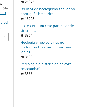
25373
o.
 p. 54–
Os usos do neologismo spoiler no
18-3
.
português brasileiro
16208
articl
CIC e CPF - um caso particular de
.
sinonímia
3954
Neologia e neologismos no
português brasileiro: principais
ideias
3693
Etimologia e história da palavra
“macumba”
3566