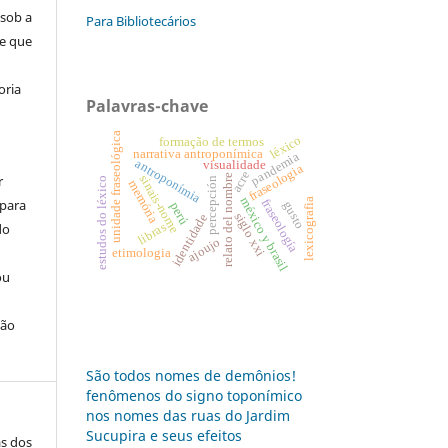
 sob a
Para Bibliotecários
se que
oria
Palavras-chave
unidade fraseológica
léxico
formação de termos
narrativa antroponímica
pandemia
antroponímia
visualidade
fraseologia
acre
r
relato del nombre
sinais-nome
estudos do léxico
percepción
memória
méxico y brasil
lexicografia
 para
fraseología
gusto
perú
siglo xxi
identidade
do
libras
ajoujo
etimologia
ou
ção
São todos nomes de demônios!
fenômenos do signo toponímico
nos nomes das ruas do Jardim
Sucupira e seus efeitos
as dos