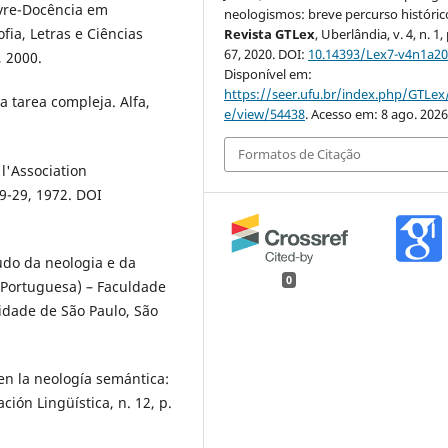
ivre-Docência em
neologismos: breve percurso históric
fia, Letras e Ciências
Revista GTLex
, Uberlândia, v. 4, n. 1,
67, 2020. DOI:
10.14393/Lex7-v4n1a20
 2000.
Disponível em:
https://seer.ufu.br/index.php/GTLex/
a tarea compleja. Alfa,
e/view/54438
. Acesso em: 8 ago. 2026
Formatos de Citação
l'Association
 9-29, 1972. DOI
udo da neologia e da
0
 Portuguesa) – Faculdade
sidade de São Paulo, São
n la neología semántica:
ción Lingüística, n. 12, p.