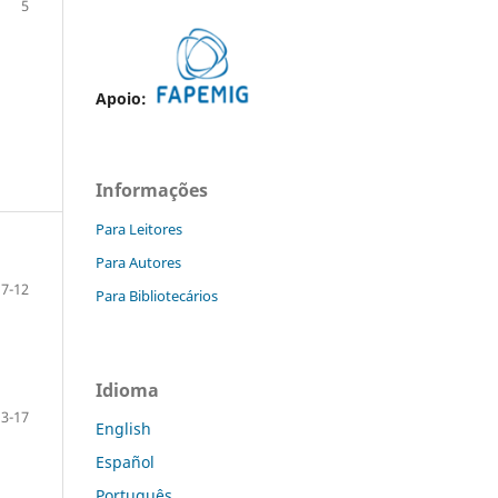
5
Apoio:
Informações
Para Leitores
Para Autores
7-12
Para Bibliotecários
Idioma
13-17
English
Español
Português