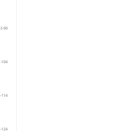
83-90
-104
-114
-124