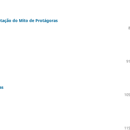
tação do Mito de Protágoras
91
as
105
115