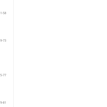
51-58
59-73
75-77
79-81