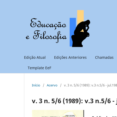
Edição Atual
Edições Anteriores
Chamadas
Template EeF
Início
/
Acervo
/
v. 3 n. 5/6 (1989): v.3 n.5/6 - jul.1
v. 3 n. 5/6 (1989): v.3 n.5/6 