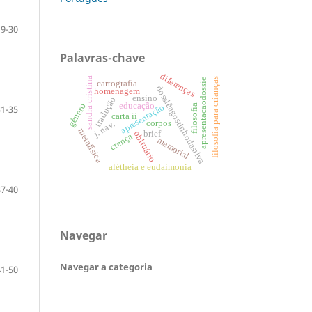
19-30
Palavras-chave
diferenças
sandra cristina
filosofia para crianças
apresentacaodossie
cartografia
dossiêagostinhodasilva
homenagem
ensino
tradução
educação
gênero
filosofia
apresentação
31-35
carta ii
corpos
j. nav.
metafísica
brief
obituário
crença
memorial
alétheia e eudaimonia
37-40
Navegar
Navegar a categoria
41-50