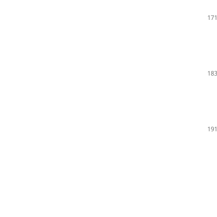
171
183
191