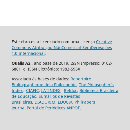
Este obra está licenciado com uma Licença
Creative
Commons Atribuição-NãoComercial-SemDerivações
4.0 Internacional
.
Qualis A2
, ano base de 2019. ISSN Impresso: 0102-
6801 e ISSN Eletrônico: 1982-596X
Associada às bases de dados:
Repertoire
Bibliographique dela Philosophie
,
The Philosopher’s
Index
,
CIAFIC
,
LATINDEX
,
Refdoc
,
Biblioteca Brasileira
de Educação
,
Sumários de Revistas
Brasileiras
,
DIADORIM
,
EDUC@
,
PhilPapers
Journal
,
Portal de Periódicos ANPOF
.