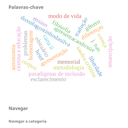
Palavras-chave
modo de vida
dossiêagostinhodasilva
ensino
tradução
gênero
filosofia
diferenças
apresentacaodossie
cinema e educação
problemas
homenagem
crença
carta ii
obituário
emancipação
j. nav.
autonomia
sandra cristina
apresentação
brief
liberdade
corpos
memorial
metodologia
paradigmas de inclusão
esclarecimento
Navegar
Navegar a categoria