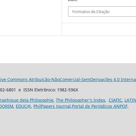
Formatos de Citação
tive Commons Atribuição-NãoComercial-SemDerivações 4.0 Interna
102-6801 e ISSN Eletrônico: 1982-596X
graphique dela Philosophie
,
The Philosopher’s Index
,
CIAFIC
,
LATI
DORIM
,
EDUC@
,
PhilPapers Journal
,
Portal de Periódicos ANPOF
.