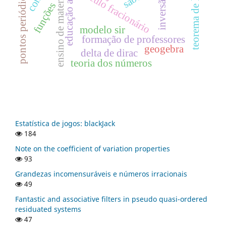
educação antirracista
teorema de li-yorke
ensino de matemática
cálculo fracionário
pontos periódicos
inversão
funções
modelo sir
formação de professores
geogebra
delta de dirac
teoria dos números
Estatística de jogos: blackJack
184
Note on the coefficient of variation properties
93
Grandezas incomensuráveis e números irracionais
49
Fantastic and associative filters in pseudo quasi-ordered
residuated systems
47