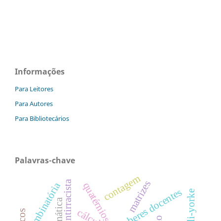
Informações
Para Leitores
Para Autores
Para Bibliotecários
Palavras-chave
contagem
matrizes
combinatória
quatérnios
saberes docentes