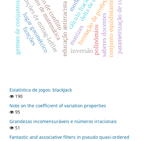
conjunto de conflito
cálculo fracionário
germes de conjuntos reais
formação de professores
parametrização de curvas
delta de dirac
ensino de matemática
funções de mittag-leffler
conjunto equidistante
educação antirracista
lugar geométrico
saberes docentes
matrizes
polinômios
funções
inversão
Estatística de jogos: blackJack
190
Note on the coefficient of variation properties
95
Grandezas incomensuráveis e números irracionais
51
Fantastic and associative filters in pseudo quasi-ordered