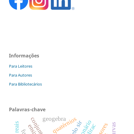
Informações
Para Leitores
Para Autores
Para Bibliotecários
Palavras-chave
quatérnios
geogebra
modelo sir