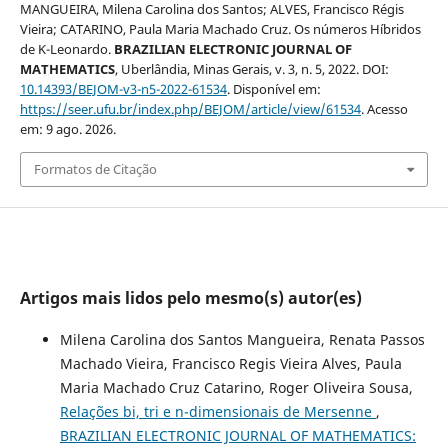
MANGUEIRA, Milena Carolina dos Santos; ALVES, Francisco Régis
Vieira; CATARINO, Paula Maria Machado Cruz. Os números Híbridos
de K-Leonardo.
BRAZILIAN ELECTRONIC JOURNAL OF
MATHEMATICS
, Uberlândia, Minas Gerais, v. 3, n. 5, 2022. DOI:
10.14393/BEJOM-v3-n5-2022-61534
. Disponível em:
https://seer.ufu.br/index.php/BEJOM/article/view/61534
. Acesso
em: 9 ago. 2026.
Formatos de Citação
Artigos mais lidos pelo mesmo(s) autor(es)
Milena Carolina dos Santos Mangueira, Renata Passos
Machado Vieira, Francisco Regis Vieira Alves, Paula
Maria Machado Cruz Catarino, Roger Oliveira Sousa,
Relações bi, tri e n-dimensionais de Mersenne
,
BRAZILIAN ELECTRONIC JOURNAL OF MATHEMATICS: