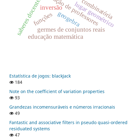
formação de professores
saberes docentes
combinatória
lugar geométrico
inversão
geogebra
funções
germes de conjuntos reais
educação matemática
Estatística de jogos: blackJack
184
Note on the coefficient of variation properties
93
Grandezas incomensuráveis e números irracionais
49
Fantastic and associative filters in pseudo quasi-ordered
residuated systems
47