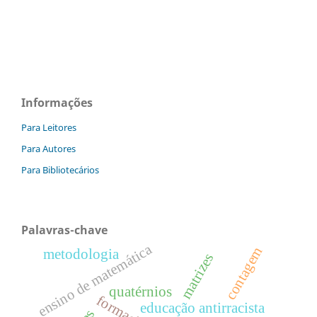
Informações
Para Leitores
Para Autores
Para Bibliotecários
Palavras-chave
ensino de matemática
contagem
metodologia
matrizes
quatérnios
educação antirracista