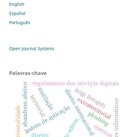
English
Español
Português
Open Journal Systems
Palavras-chave
regulamento dos serviços digitais
abandono afetivo
mutilação
luigi ferrajoli
direito internacional
territorial
extraterritorial
crimes informáticos
âmbito de aplicação
proporcionalidade
phishing
nota do editor;
meninas
direito