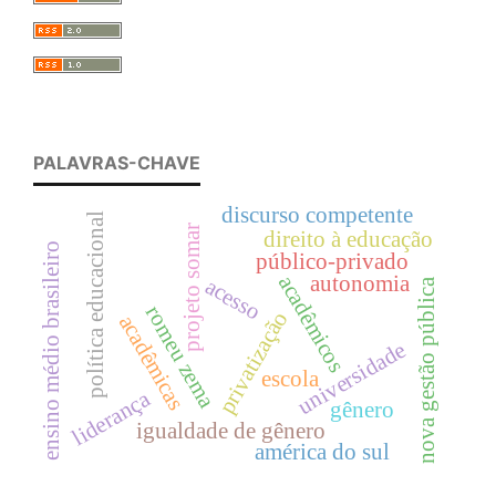
PALAVRAS-CHAVE
discurso competente
política educacional
projeto somar
direito à educação
ensino médio brasileiro
público-privado
acadêmicos
autonomia
acesso
nova gestão pública
romeu zema
privatização
acadêmicas
universidade
escola
liderança
gênero
igualdade de gênero
américa do sul