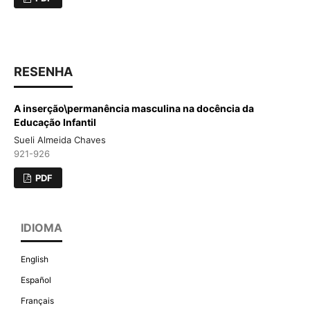
RESENHA
A inserção\permanência masculina na docência da
Educação Infantil
Sueli Almeida Chaves
921-926
PDF
IDIOMA
English
Español
Français