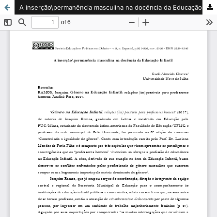
A inserção\permanência masculina na docência da Educação Infantil