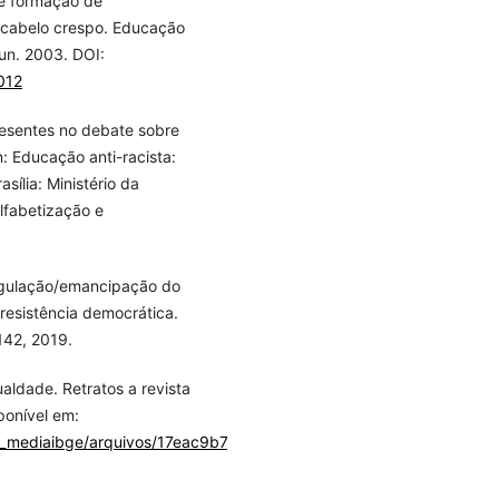
e formação de
o cabelo crespo. Educação
jun. 2003. DOI:
012
resentes no debate sobre
n: Educação anti-racista:
sília: Ministério da
lfabetização e
egulação/emancipação do
resistência democrática.
-142, 2019.
aldade. Retratos a revista
sponível em:
com_mediaibge/arquivos/17eac9b7a875c68c1b2d1a98c80414c9.pdf
.