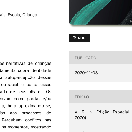
ais, Escola, Criança
PDF
PUBLICADO
as narrativas de crianças
damental sobre Identidade
2020-11-03
e a autopercepção dessas
nico-racial e como essas
rtir de seus olhares. Os
EDIÇÃO
ficavam como pardas e/ou
ra, hora aproximando-se,
v. 9, n. Edição Especial 
cias aos processos de
2020)
Percebem conflitos nas
lguns momentos, mostrando