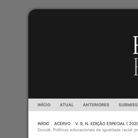
INÍCIO
ATUAL
ANTERIORES
SUBMIS
INÍCIO
/
ACERVO
/
V. 9, N. EDIÇÃO ESPECIAL ( 202
Dossiê: Políticas educacionais de igualdade racial: 