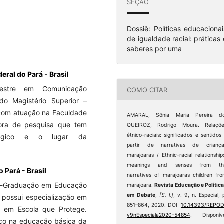
SEÇÃO
Dossiê: Políticas educacionai
de igualdade racial: práticas 
saberes por uma
eral do Pará - Brasil
Mestre em Comunicação
COMO CITAR
do Magistério Superior –
 com atuação na Faculdade
AMARAL, Sônia Maria Pereira do
ora de pesquisa que tem
QUEIROZ, Rodrigo Moura. Relaçõe
étnico-raciais: significados e sentidos
gógico e o lugar da
partir de narrativas de criança
marajoaras / Ethnic-racial relationship
meanings and senses from th
 Pará - Brasil
narratives of marajoaras children fr
s-Graduação em Educação
marajoara.
Revista Educação e Polític
em Debate
,
[S. l.]
, v. 9, n. Especial, 
 possui especialização em
851–864, 2020. DOI:
10.14393/REPOD
o em Escola que Protege.
v9nEspeciala2020-54854
. Disponíve
co na educação básica da