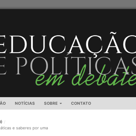
SÃO
NOTÍCIAS
SOBRE
CONTATO
0)
/
práticas e saberes por uma