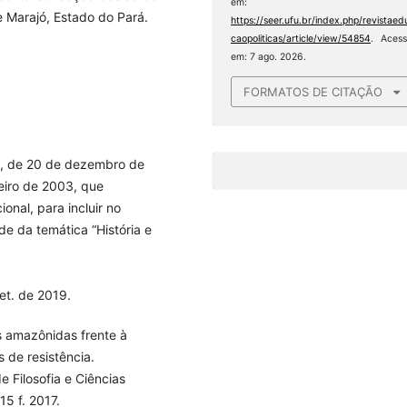
em:
e Marajó, Estado do Pará.
https://seer.ufu.br/index.php/revistaed
caopoliticas/article/view/54854
. Aces
em: 7 ago. 2026.
FORMATOS DE CITAÇÃO
94, de 20 de dezembro de
eiro de 2003, que
onal, para incluir no
ade da temática “História e
et. de 2019.
s amazônidas frente à
s de resistência.
e Filosofia e Ciências
5 f. 2017.