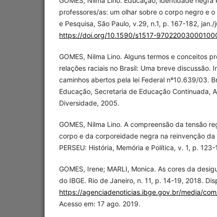
GOMES, Nilma Lino. Educação, identidade negra 
professores/as: um olhar sobre o corpo negro e 
e Pesquisa, São Paulo, v.29, n.1, p. 167-182, jan./
https://doi.org/10.1590/s1517-97022003000100
GOMES, Nilma Lino. Alguns termos e conceitos p
relações raciais no Brasil: Uma breve discussão. I
caminhos abertos pela lei Federal nº10.639/03. Bra
Educação, Secretaria de Educação Continuada, A
Diversidade, 2005.
GOMES, Nilma Lino. A compreensão da tensão r
corpo e da corporeidade negra na reinvenção da 
PERSEU: História, Memória e Política, v. 1, p. 123
GOMES, Irene; MARLI, Monica. As cores da desigu
do IBGE. Rio de Janeiro, n. 11, p. 14-19, 2018. Di
https://agenciadenoticias.ibge.gov.br/media/
Acesso em: 17 ago. 2019.