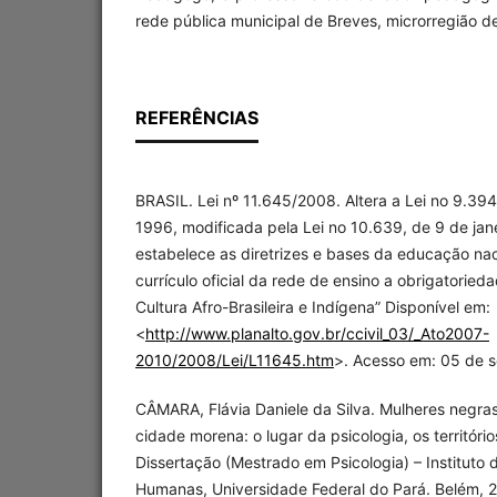
rede pública municipal de Breves, microrregião d
REFERÊNCIAS
BRASIL. Lei nº 11.645/2008. Altera a Lei no 9.3
1996, modificada pela Lei no 10.639, de 9 de jan
estabelece as diretrizes e bases da educação naci
currículo oficial da rede de ensino a obrigatoried
Cultura Afro-Brasileira e Indígena” Disponível em:
<
http://www.planalto.gov.br/ccivil_03/_Ato2007-
2010/2008/Lei/L11645.htm
>. Acesso em: 05 de s
CÂMARA, Flávia Daniele da Silva. Mulheres negra
cidade morena: o lugar da psicologia, os território
Dissertação (Mestrado em Psicologia) – Instituto d
Humanas, Universidade Federal do Pará. Belém, 21