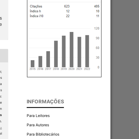
s
e
;
s
 a
s
s:
INFORMAÇÕES
e
om
as
Para Leitores
p.
Para Autores
-
l
Para Bibliotecários