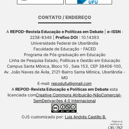
CONTATO / ENDEREÇO
A
REPOD-Revista Educação e Políticas em Debate
|
e-ISSN
:
2238-8346 |
Prefixo DOI
: 10.14393
Universidade Federal de Uberlândia
Faculdade de Educação - FACED
Programa de Pós-graduação em Educação
Linha de Pesquisa Estado, Políticas e Gestão em Educação
Campus Santa Mônica, Bloco 1G , Sala 153, CEP 38408-100,
Av.
João Naves de Ávila, 2121-Bairro Santa Mônica, Uberlândia -
MG
E-mail:
repodufu@gmail.com
A
REPOD-Revista Educação e Políticas em Debate
esta
licenciada com
Creative Commons Atribuição-NãoComercial-
SemDerivações 4.0 Internacional
OJS customizado por:
Luis Andrés Castillo B.