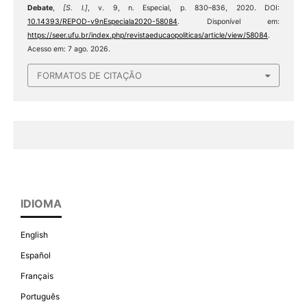
Debate
,
[S. l.]
, v. 9, n. Especial, p. 830–836, 2020. DOI:
10.14393/REPOD-v9nEspeciala2020-58084
. Disponível em:
https://seer.ufu.br/index.php/revistaeducaopoliticas/article/view/58084
.
Acesso em: 7 ago. 2026.
FORMATOS DE CITAÇÃO
IDIOMA
English
Español
Français
Português