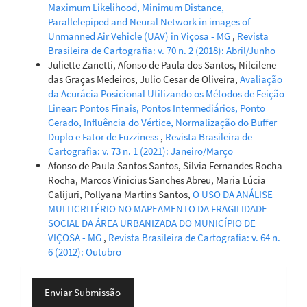
Maximum Likelihood, Minimum Distance,
Parallelepiped and Neural Network in images of
Unmanned Air Vehicle (UAV) in Viçosa - MG
,
Revista
Brasileira de Cartografia: v. 70 n. 2 (2018): Abril/Junho
Juliette Zanetti, Afonso de Paula dos Santos, Nilcilene
das Graças Medeiros, Julio Cesar de Oliveira,
Avaliação
da Acurácia Posicional Utilizando os Métodos de Feição
Linear: Pontos Finais, Pontos Intermediários, Ponto
Gerado, Influência do Vértice, Normalização do Buffer
Duplo e Fator de Fuzziness
,
Revista Brasileira de
Cartografia: v. 73 n. 1 (2021): Janeiro/Março
Afonso de Paula Santos Santos, Silvia Fernandes Rocha
Rocha, Marcos Vinicius Sanches Abreu, Maria Lúcia
Calijuri, Pollyana Martins Santos,
O USO DA ANÁLISE
MULTICRITÉRIO NO MAPEAMENTO DA FRAGILIDADE
SOCIAL DA ÁREA URBANIZADA DO MUNICÍPIO DE
VIÇOSA - MG
,
Revista Brasileira de Cartografia: v. 64 n.
6 (2012): Outubro
Enviar
Enviar Submissão
Submissão