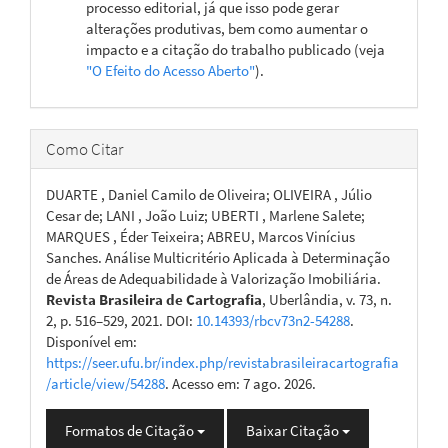
processo editorial, já que isso pode gerar
alterações produtivas, bem como aumentar o
impacto e a citação do trabalho publicado (veja
"O Efeito do Acesso Aberto"
).
Como Citar
DUARTE , Daniel Camilo de Oliveira; OLIVEIRA , Júlio
Cesar de; LANI , João Luiz; UBERTI , Marlene Salete;
MARQUES , Éder Teixeira; ABREU, Marcos Vinícius
Sanches. Análise Multicritério Aplicada à Determinação
de Áreas de Adequabilidade à Valorização Imobiliária.
Revista Brasileira de Cartografia
, Uberlândia, v. 73, n.
2, p. 516–529, 2021. DOI:
10.14393/rbcv73n2-54288
.
Disponível em:
https://seer.ufu.br/index.php/revistabrasileiracartografia
/article/view/54288
. Acesso em: 7 ago. 2026.
Formatos de Citação
Baixar Citação