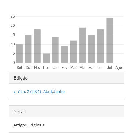
Downloads
Detalhes
Edição
do
v. 73 n. 2 (2021): Abril/Junho
artigo
Seção
Artigos Originais