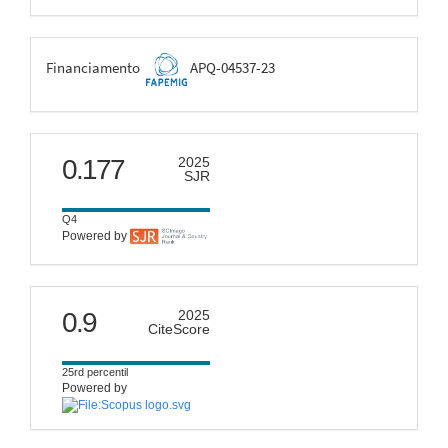
FAPEMIG
Financiamento
APQ-04537-23
scimago
0.177
2025
SJR
Q4
Powered by
citescore
0.9
2025
CiteScore
25rd percentil
Powered by