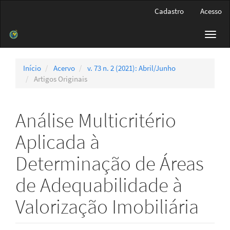
Navegação
Cadastro
Acesso
Principal
Conteúdo
Toggl
principal
navig
Barra
Lateral
Início
Acervo
v. 73 n. 2 (2021): Abril/Junho
Artigos Originais
Análise Multicritério
Aplicada à
Determinação de Áreas
de Adequabilidade à
Valorização Imobiliária