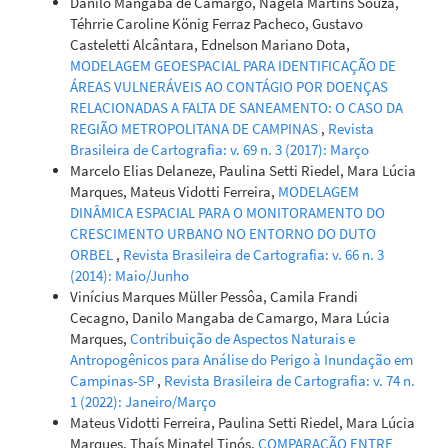
Danilo Mangaba de Camargo, Nagela Martins Souza,
Sustentabilidade do desenvolvimento urbano de
Téhrrie Caroline König Ferraz Pacheco, Gustavo
Campinas-SP: uma abordagem multicritério.
urbe.
Casteletti Alcântara, Ednelson Mariano Dota,
Revista Brasileira de Gestão Urbana, 12.
MODELAGEM GEOESPACIAL PARA IDENTIFICAÇÃO DE
10.1590/2175-3369.012.e20190178
ÁREAS VULNERÁVEIS AO CONTÁGIO POR DOENÇAS
RELACIONADAS A FALTA DE SANEAMENTO: O CASO DA
REGIÃO METROPOLITANA DE CAMPINAS
,
Revista
Brasileira de Cartografia: v. 69 n. 3 (2017): Março
Marcelo Elias Delaneze, Paulina Setti Riedel, Mara Lúcia
Marques, Mateus Vidotti Ferreira,
MODELAGEM
DINÂMICA ESPACIAL PARA O MONITORAMENTO DO
CRESCIMENTO URBANO NO ENTORNO DO DUTO
ORBEL
,
Revista Brasileira de Cartografia: v. 66 n. 3
(2014): Maio/Junho
Vinícius Marques Müller Pessôa, Camila Frandi
Cecagno, Danilo Mangaba de Camargo, Mara Lúcia
Marques,
Contribuição de Aspectos Naturais e
Antropogênicos para Análise do Perigo à Inundação em
Campinas-SP
,
Revista Brasileira de Cartografia: v. 74 n.
1 (2022): Janeiro/Março
Mateus Vidotti Ferreira, Paulina Setti Riedel, Mara Lúcia
Marques, Thaís Minatel Tinós,
COMPARAÇÃO ENTRE