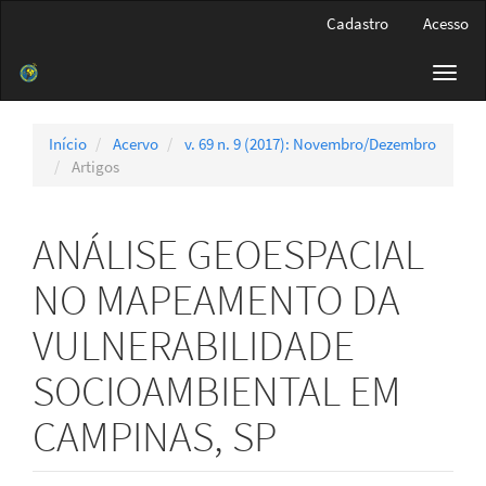
Navegação
Cadastro
Acesso
Principal
Conteúdo
Toggl
principal
navig
Barra
Lateral
Início
Acervo
v. 69 n. 9 (2017): Novembro/Dezembro
Artigos
ANÁLISE GEOESPACIAL
NO MAPEAMENTO DA
VULNERABILIDADE
SOCIOAMBIENTAL EM
CAMPINAS, SP