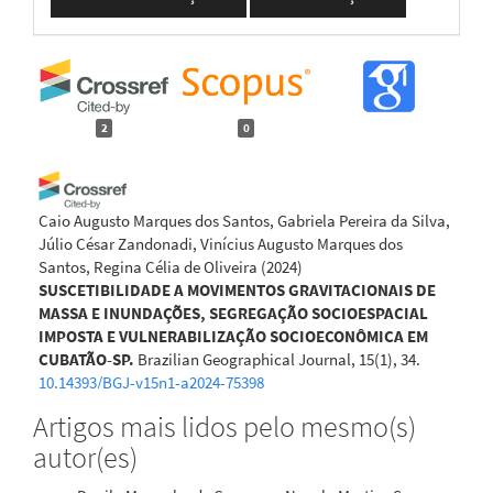
2
0
Caio Augusto Marques dos Santos, Gabriela Pereira da Silva,
Júlio César Zandonadi, Vinícius Augusto Marques dos
Santos, Regina Célia de Oliveira
(2024)
SUSCETIBILIDADE A MOVIMENTOS GRAVITACIONAIS DE
MASSA E INUNDAÇÕES, SEGREGAÇÃO SOCIOESPACIAL
IMPOSTA E VULNERABILIZAÇÃO SOCIOECONÔMICA EM
CUBATÃO-SP.
Brazilian Geographical Journal, 15(1), 34.
10.14393/BGJ-v15n1-a2024-75398
Artigos mais lidos pelo mesmo(s)
autor(es)
Camila Frandi Cecagno, Vinícius Marques Müller Pessôa,
Danilo Mangaba de Camargo, Mara Lúcia Marques
(2020)