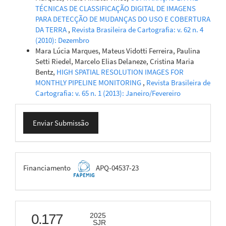
TÉCNICAS DE CLASSIFICAÇÃO DIGITAL DE IMAGENS
PARA DETECÇÃO DE MUDANÇAS DO USO E COBERTURA
DA TERRA
,
Revista Brasileira de Cartografia: v. 62 n. 4
(2010): Dezembro
Mara Lúcia Marques, Mateus Vidotti Ferreira, Paulina
Setti Riedel, Marcelo Elias Delaneze, Cristina Maria
Bentz,
HIGH SPATIAL RESOLUTION IMAGES FOR
MONTHLY PIPELINE MONITORING
,
Revista Brasileira de
Cartografia: v. 65 n. 1 (2013): Janeiro/Fevereiro
Enviar
Enviar Submissão
Submissão
FAPEMIG
Financiamento
APQ-04537-23
scimago
0.177
2025
SJR