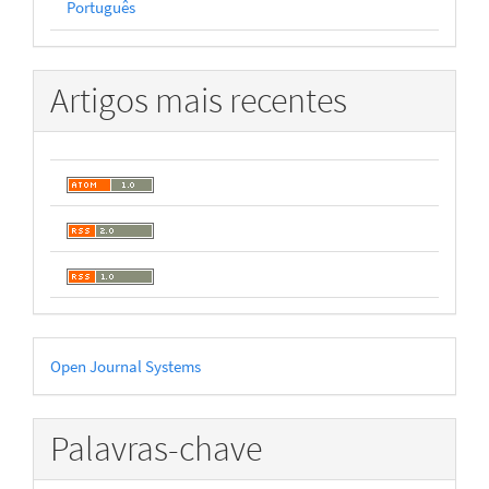
Português
Artigos mais recentes
Desenvolvido
Open Journal Systems
por
Palavras-chave