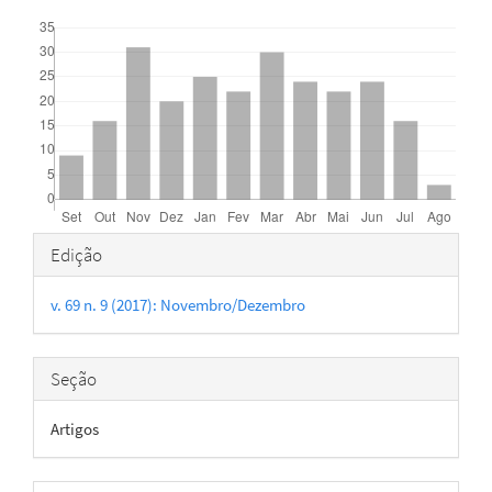
Downloads
Detalhes
Edição
do
v. 69 n. 9 (2017): Novembro/Dezembro
artigo
Seção
Artigos