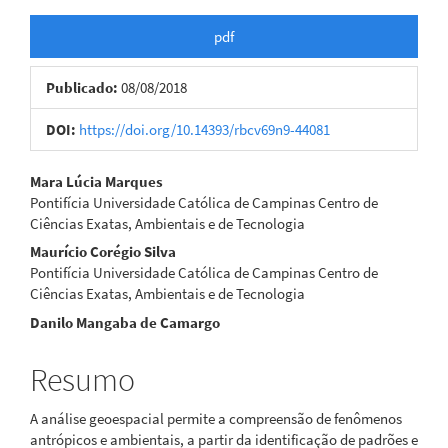
Barra
pdf
lateral
Publicado:
08/08/2018
de
artigos
DOI:
https://doi.org/10.14393/rbcv69n9-44081
Conteúdo
Mara Lúcia Marques
Pontifícia Universidade Católica de Campinas Centro de
do
Ciências Exatas, Ambientais e de Tecnologia
artigo
Maurício Corégio Silva
Pontifícia Universidade Católica de Campinas Centro de
principal
Ciências Exatas, Ambientais e de Tecnologia
Danilo Mangaba de Camargo
Resumo
A análise geoespacial permite a compreensão de fenômenos
antrópicos e ambientais, a partir da identificação de padrões e