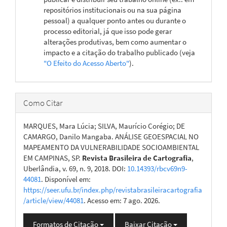
repositórios institucionais ou na sua página
pessoal) a qualquer ponto antes ou durante o
processo editorial, já que isso pode gerar
alterações produtivas, bem como aumentar o
impacto e a citação do trabalho publicado (veja
"O Efeito do Acesso Aberto"
).
Como Citar
MARQUES, Mara Lúcia; SILVA, Maurício Corégio; DE
CAMARGO, Danilo Mangaba. ANÁLISE GEOESPACIAL NO
MAPEAMENTO DA VULNERABILIDADE SOCIOAMBIENTAL
EM CAMPINAS, SP.
Revista Brasileira de Cartografia
,
Uberlândia, v. 69, n. 9, 2018. DOI:
10.14393/rbcv69n9-
44081
. Disponível em:
https://seer.ufu.br/index.php/revistabrasileiracartografia
/article/view/44081
. Acesso em: 7 ago. 2026.
Formatos de Citação
Baixar Citação