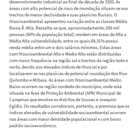
desenvolvimento industrial ao final da década de 1920. As
áreas com alto potencial de risco de inundação situam-se nos
trechos de menor declividade e suas planícies fluviais. O
IVsocioambiental apresentou variação entre as classes Média
Baixa Ã Alta. Ressalta-se que, aproximadamente, 656 mil
pessoas (60% da população total) residem em áreas de Alta e
Média Alta vulnerabilidade, entre os quais 64,31% possui
renda média entre um e dois salários mínimos. Estas áreas
com IVsocioambiental Alto e Médio Alto estão distribuídas
com maior frequência na região sul e trechos da região leste e
norte, devido aos elevados índices de IVsocial e por
localizarem-se nas planícies de potencial inundação dos Rios
Quilombo e Atibaia. As áreas com IVsocioambiental Médio
Baixo ocorrem na região nordeste do município, onde está
situada na Área de Proteção Ambiental (APA) Municipal de
Campinas que envolve os distritos de Sousas e Joaquim
Egídio. Os resultados corroboram, portanto, a premissa que os
índices elevados de vulnerabilidade socioambiental ocorrem
nas áreas com maior densidade populacional e com baixo
padrão socioeconômico.