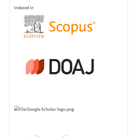
indexing
Indexed in