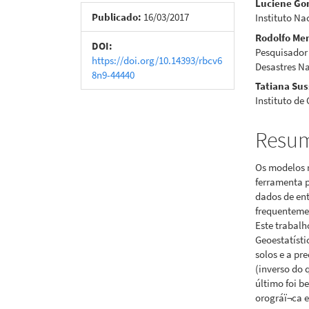
Luciene G
de
artigo
Publicado:
16/03/2017
Instituto Na
Rodolfo Me
artigos
princi
DOI:
Pesquisador
https://doi.org/10.14393/rbcv6
Desastres 
8n9-44440
Tatiana Su
Instituto de
Resu
Os modelos 
ferramenta p
dados de ent
frequentemen
Este trabalh
Geoestatísti
solos e a p
(inverso do 
último foi b
orográï¬ca e