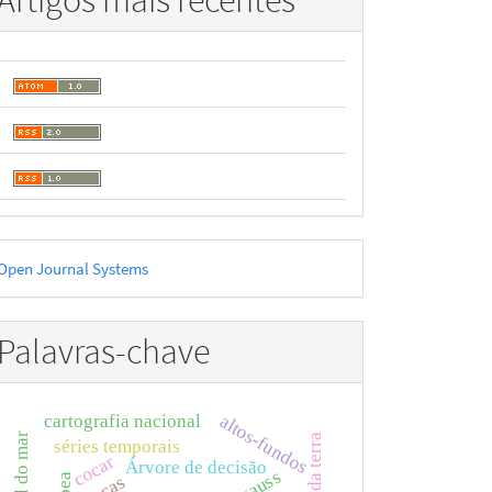
Artigos mais recentes
esenvolvido
Open Journal Systems
or
Palavras-chave
cartografia nacional
altos-fundos
séries temporais
cocar
Árvore de decisão
gauss
oea