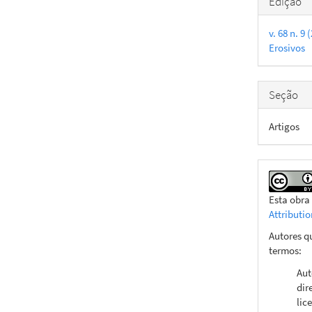
Edição
do
v. 68 n. 
artigo
Erosivos
Seção
Artigos
Esta obra
Attributi
Autores q
termos:
Aut
dir
lic