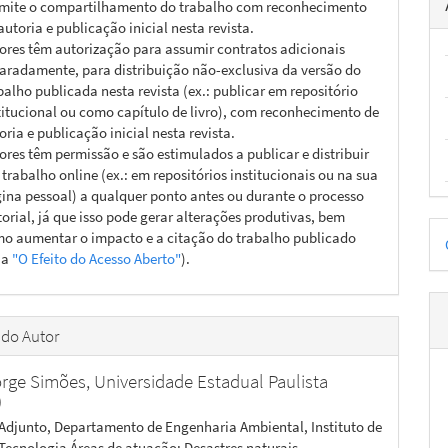
mite o compartilhamento do trabalho com reconhecimento
autoria e publicação inicial nesta revista.
ores têm autorização para assumir contratos adicionais
aradamente, para distribuição não-exclusiva da versão do
balho publicada nesta revista (ex.: publicar em repositório
titucional ou como capítulo de livro), com reconhecimento de
oria e publicação inicial nesta revista.
ores têm permissão e são estimulados a publicar e distribuir
 trabalho online (ex.: em repositórios institucionais ou na sua
ina pessoal) a qualquer ponto antes ou durante o processo
torial, já que isso pode gerar alterações produtivas, bem
D
o aumentar o impacto e a citação do trabalho publicado
ja
"O Efeito do Acesso Aberto"
).
p
 do Autor
Jorge Simões,
Universidade Estadual Paulista
)
 Adjunto, Departamento de Engenharia Ambiental, Instituto de
 Tecnologia Áreas de atuação: Desastres naturais,