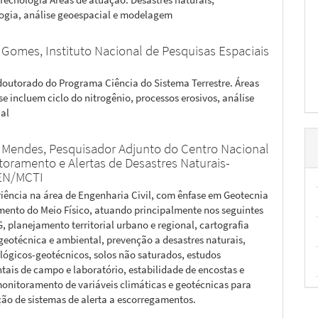
ogia, análise geoespacial e modelagem
e Gomes,
Instituto Nacional de Pesquisas Espaciais
doutorado do Programa Ciência do Sistema Terrestre. Áreas
se incluem ciclo do nitrogênio, processos erosivos, análise
al
 Mendes,
Pesquisador Adjunto do Centro Nacional
toramento e Alertas de Desastres Naturais-
N/MCTI
iência na área de Engenharia Civil, com ênfase em Geotecnia
mento do Meio Físico, atuando principalmente nos seguintes
, planejamento territorial urbano e regional, cartografia
geotécnica e ambiental, prevenção a desastres naturais,
ológicos-geotécnicos, solos não saturados, estudos
tais de campo e laboratório, estabilidade de encostas e
monitoramento de variáveis climáticas e geotécnicas para
ão de sistemas de alerta a escorregamentos.