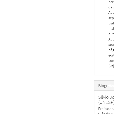
per
da 
Aut
sep
tra
ins
aut
Aut
seu
pág
edi
com
(ve
Biografia
Silvio 
(UNESP
Professor
Ciência e