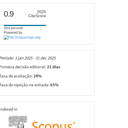
citescore
0.9
2025
CiteScore
25rd percentil
Powered by
Taxas
Período: 1 jan 2025 - 31 dec 2025
Primeira decisão editorial:
21 dias
Taxa de aceitação:
24%
Taxa de rejeição na entrada:
65%
indexing
Indexed in