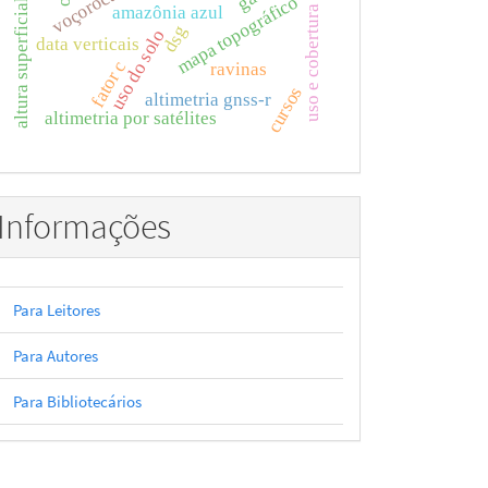
altura superficial do mar
uso e cobertura da terra
voçorocas
mapa topográfico
amazônia azul
dsg
uso do solo
data verticais
fator c
ravinas
cursos
altimetria gnss-r
altimetria por satélites
Informações
Para Leitores
Para Autores
Para Bibliotecários