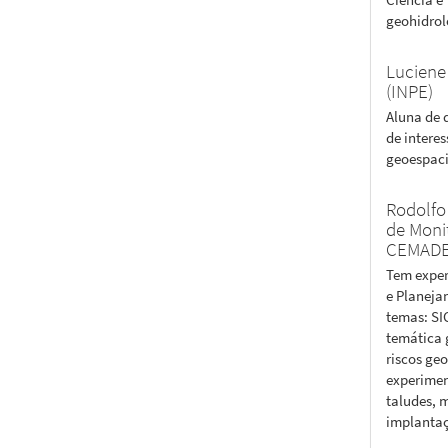
geohidrol
Lucien
(INPE)
Aluna de 
de interes
geoespaci
Rodolfo
de Moni
CEMADE
Tem exper
e Planeja
temas: SIG
temática 
riscos ge
experimen
taludes, 
implantaç