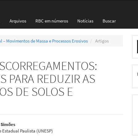
l
Arquivos
RBC em números
Notícias
Buscar
E
cial – Movimentos de Massa e Processos Erosivos
Artigos
S
 ESCORREGAMENTOS:
 PARA REDUZIR AS
OS DE SOLOS E
eúdo
e Simões
e Estadual Paulista (UNESP)