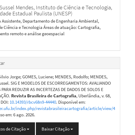
 Sussel Mendes,
Instituto de Ciência e Tecnologia,
idade Estadual Paulista (UNESP)
a Assistente, Departamento de Engenharia Ambiental,
 de Ciência e Tecnologia Áreas de atuação: Cartografia,
ento remoto e análise geoespacial
ar
ilvio Jorge; GOMES, Luciene; MENDES, Rodolfo; MENDES,
Sussel. SIG E MODELOS DE ESCORREGAMENTOS: AVALIANDO
PARA REDUZIR AS INCERTEZAS DE DADOS DE SOLOS E
AÇÃO.
Revista Brasileira de Cartografia
, Uberlândia, v. 68,
. DOI:
10.14393/rbcv68n9-44440
. Disponível em:
er.ufu.br/index.php/revistabrasileiracartografia/article/view/4
sso em: 6 ago. 2026.
os de Citação
Baixar Citação