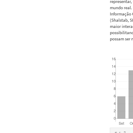
representar
mundo real. 
Informação G
(Shalstab, 
maior intera
possibilitan
possam ser 
Downloads
Detal