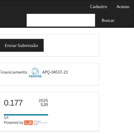
Cadastro
Acesso
Buscar
nviar
Enviar Submissão
ubmissão
FAPEMIG
Financiamento
APQ-04537-23
scimago
0.177
2025
SJR
Q4
Powered by