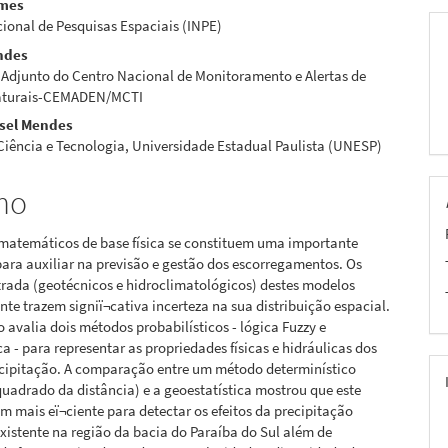
omes
cional de Pesquisas Espaciais (INPE)
ndes
pal
 Adjunto do Centro Nacional de Monitoramento e Alertas de
Naturais-CEMADEN/MCTI
ssel Mendes
 Ciência e Tecnologia, Universidade Estadual Paulista (UNESP)
mo
matemáticos de base física se constituem uma importante
ara auxiliar na previsão e gestão dos escorregamentos. Os
rada (geotécnicos e hidroclimatológicos) destes modelos
te trazem signiï¬cativa incerteza na sua distribuição espacial.
o avalia dois métodos probabilísticos - lógica Fuzzy e
ca - para representar as propriedades físicas e hidráulicas dos
recipitação. A comparação entre um método determinístico
quadrado da distância) e a geoestatística mostrou que este
em mais eï¬ciente para detectar os efeitos da precipitação
xistente na região da bacia do Paraíba do Sul além de