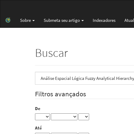
Navegação
Principal
Conteúdo
Sobre
Submeta seu artigo
Indexadores
Atua
principal
Barra
Lateral
Buscar
Pesquisar
termo
Filtros avançados
De
Até