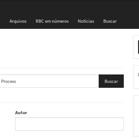
l
Arquivos
RBC em números
Notícias
Buscar
E
S
Autor