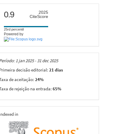
citescore
0.9
2025
CiteScore
25rd percentil
Powered by
Taxas
Período: 1 jan 2025 - 31 dec 2025
Primeira decisão editorial:
21 dias
Taxa de aceitação:
24%
Taxa de rejeição na entrada:
65%
indexing
Indexed in