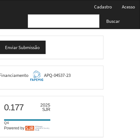
Cadastro
Acesso
Buscar
nviar
Enviar Submissão
ubmissão
FAPEMIG
Financiamento
APQ-04537-23
scimago
0.177
2025
SJR
Q4
Powered by