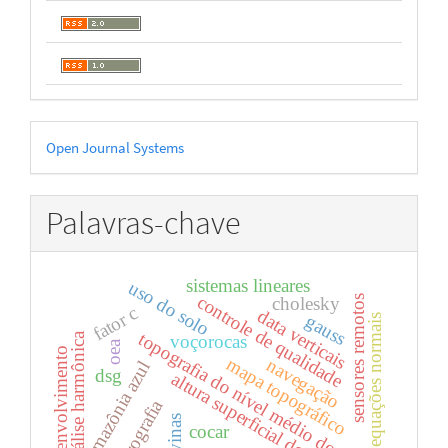
Desenvolvido
Open Journal Systems
por
Palavras-chave
sistemas lineares
uso do solo
controle de qualidade
sensores remotos
cholesky
fator c
data verticais
gauss
equações normais
topografia do nível médio do mar
análise harmônica
voçorocas
oea
desenvolvimento
mapa topográfico
navegação
amazônia azul
dsg
altura superficial do mar
hidrografia
ravinas
cocar