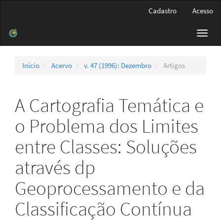
Navegação
Cadastro
Acesso
Principal
Conteúdo
Toggl
principal
navig
Barra
Lateral
Início
Acervo
v. 47 (1996): Dezembro
Artigos
A Cartografia Temática e
o Problema dos Limites
entre Classes: Soluções
através dp
Geoprocessamento e da
Classificação Contínua