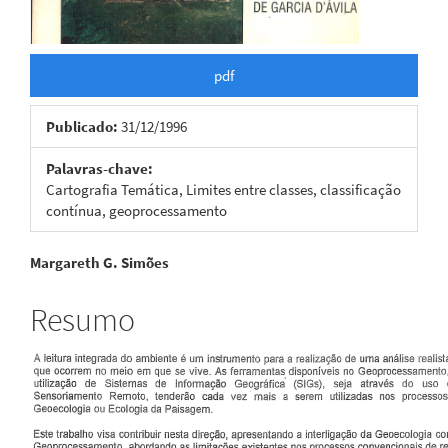
pdf
Publicado:
31/12/1996
Palavras-chave:
Cartografia Temática, Limites entre classes, classificação
contínua, geoprocessamento
Conteúdo
Margareth G. Simões
do
Resumo
artigo
principal