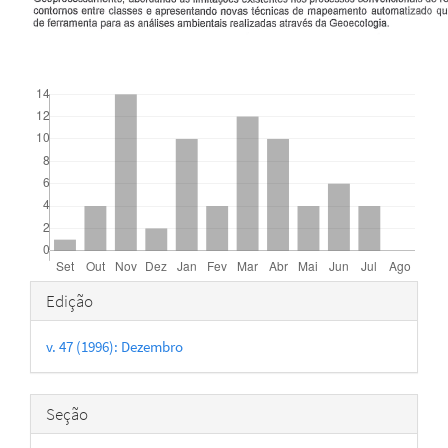
Downloads
Detalhes
Edição
do
v. 47 (1996): Dezembro
artigo
Seção