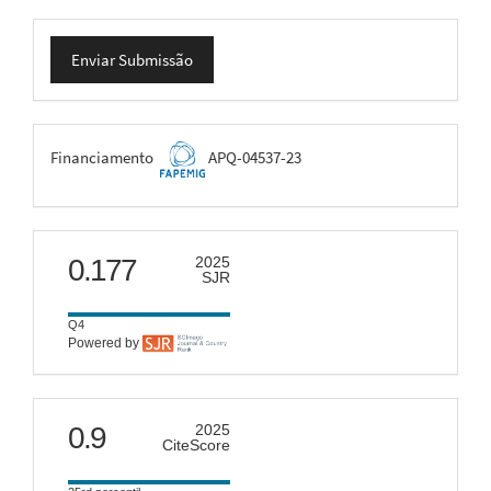
Enviar
Enviar Submissão
Submissão
FAPEMIG
Financiamento
APQ-04537-23
scimago
0.177
2025
SJR
Q4
Powered by
citescore
0.9
2025
CiteScore