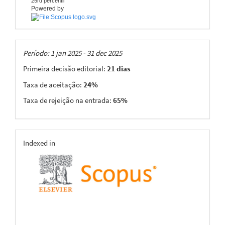
25rd percentil
Powered by
Taxas
Período: 1 jan 2025 - 31 dec 2025
Primeira decisão editorial:
21 dias
Taxa de aceitação:
24%
Taxa de rejeição na entrada:
65%
indexing
Indexed in