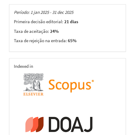
Taxas
Período: 1 jan 2025 - 31 dec 2025
Primeira decisão editorial:
21 dias
Taxa de aceitação:
24%
Taxa de rejeição na entrada:
65%
indexing
Indexed in