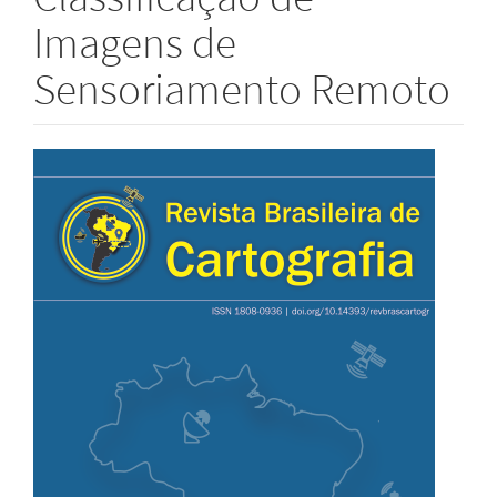
Imagens de
Sensoriamento Remoto
Barra
lateral
de
artigos