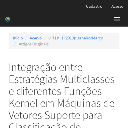
Navegação
Cadastro
Acesso
Principal
Conteúdo
Toggl
principal
navig
Barra
Lateral
Início
Acervo
v. 71 n. 1 (2019): Janeiro/Março
Artigos Originais
Integração entre
Estratégias Multiclasses
e diferentes Funções
Kernel em Máquinas de
Vetores Suporte para
Classificação de