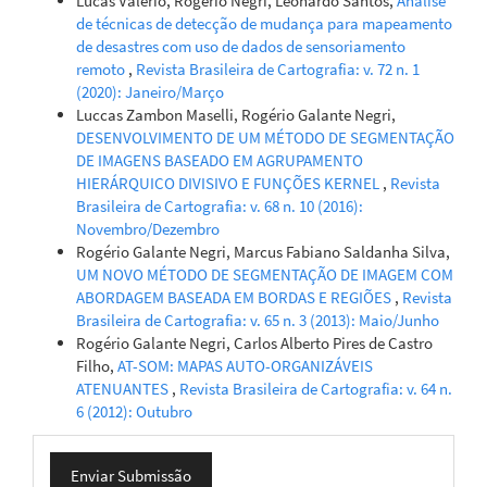
Lucas Valerio, Rogério Negri, Leonardo Santos,
Análise
de técnicas de detecção de mudança para mapeamento
de desastres com uso de dados de sensoriamento
remoto
,
Revista Brasileira de Cartografia: v. 72 n. 1
(2020): Janeiro/Março
Luccas Zambon Maselli, Rogério Galante Negri,
DESENVOLVIMENTO DE UM MÉTODO DE SEGMENTAÇÃO
DE IMAGENS BASEADO EM AGRUPAMENTO
HIERÁRQUICO DIVISIVO E FUNÇÕES KERNEL
,
Revista
Brasileira de Cartografia: v. 68 n. 10 (2016):
Novembro/Dezembro
Rogério Galante Negri, Marcus Fabiano Saldanha Silva,
UM NOVO MÉTODO DE SEGMENTAÇÃO DE IMAGEM COM
ABORDAGEM BASEADA EM BORDAS E REGIÕES
,
Revista
Brasileira de Cartografia: v. 65 n. 3 (2013): Maio/Junho
Rogério Galante Negri, Carlos Alberto Pires de Castro
Filho,
AT-SOM: MAPAS AUTO-ORGANIZÁVEIS
ATENUANTES
,
Revista Brasileira de Cartografia: v. 64 n.
6 (2012): Outubro
Enviar
Enviar Submissão