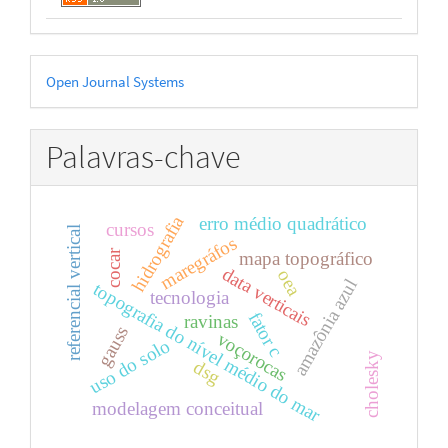
Desenvolvido
Open Journal Systems
por
Palavras-chave
hidrografia
erro médio quadrático
cursos
referencial vertical
maregráfos
cocar
mapa topográfico
data verticais
oea
amazônia azul
topografia do nível médio do mar
tecnologia
fator c
ravinas
gauss
voçorocas
uso do solo
cholesky
dsg
modelagem conceitual