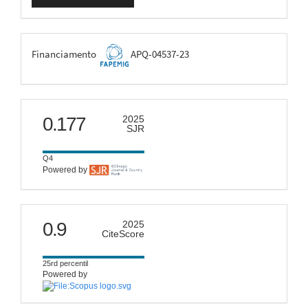
Submissão
FAPEMIG
Financiamento
APQ-04537-23
scimago
0.177
2025
SJR
Q4
Powered by
citescore
0.9
2025
CiteScore
25rd percentil
Powered by