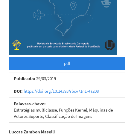
pdf
Publicado:
29/03/2019
DOI:
https://doi.org/10.14393/rbcv71n1-47208
Palavras-chave:
Estratégias multiclasse, Funções Kernel, Máquinas de
Vetores Suporte, Classificação de Imagens
Conteúdo
Luccas Zambon Maselli