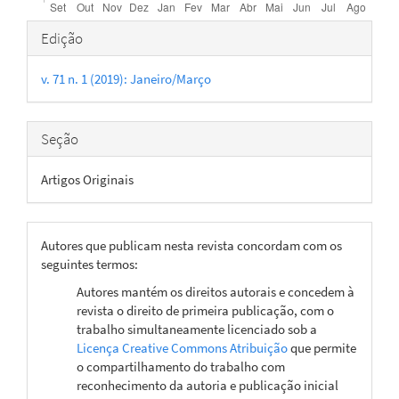
Detalhes
Edição
do
v. 71 n. 1 (2019): Janeiro/Março
artigo
Seção
Artigos Originais
Autores que publicam nesta revista concordam com os
seguintes termos:
Autores mantém os direitos autorais e concedem à
revista o direito de primeira publicação, com o
trabalho simultaneamente licenciado sob a
Licença Creative Commons Atribuição
que permite
o compartilhamento do trabalho com
reconhecimento da autoria e publicação inicial