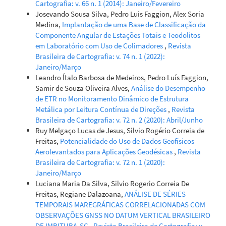
Cartografia: v. 66 n. 1 (2014): Janeiro/Fevereiro
Josevando Sousa Silva, Pedro Luis Faggion, Alex Soria
Medina,
Implantação de uma Base de Classificação da
Componente Angular de Estações Totais e Teodolitos
em Laboratório com Uso de Colimadores
,
Revista
Brasileira de Cartografia: v. 74 n. 1 (2022):
Janeiro/Março
Leandro Ítalo Barbosa de Medeiros, Pedro Luís Faggion,
Samir de Souza Oliveira Alves,
Análise do Desempenho
de ETR no Monitoramento Dinâmico de Estrutura
Metálica por Leitura Contínua de Direções
,
Revista
Brasileira de Cartografia: v. 72 n. 2 (2020): Abril/Junho
Ruy Melgaço Lucas de Jesus, Silvio Rogério Correia de
Freitas,
Potencialidade do Uso de Dados Geofísicos
Aerolevantados para Aplicações Geodésicas
,
Revista
Brasileira de Cartografia: v. 72 n. 1 (2020):
Janeiro/Março
Luciana Maria Da Silva, Silvio Rogerio Correia De
Freitas, Regiane Dalazoana,
ANÁLISE DE SÉRIES
TEMPORAIS MAREGRÁFICAS CORRELACIONADAS COM
OBSERVAÇÕES GNSS NO DATUM VERTICAL BRASILEIRO
DE IMBITUBA-SC
,
Revista Brasileira de Cartografia: v.