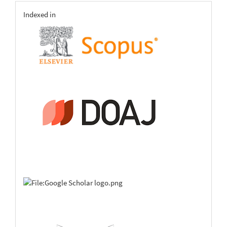
indexing
Indexed in