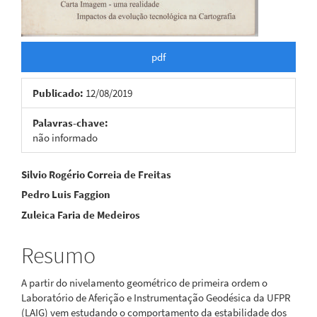
pdf
Publicado:
12/08/2019
Palavras-chave:
não informado
Conteúdo
Silvio Rogério Correia de Freitas
Pedro Luis Faggion
do
Zuleica Faria de Medeiros
artigo
principal
Resumo
A partir do nivelamento geométrico de primeira ordem o
Laboratório de Aferição e Instrumentação Geodésica da UFPR
(LAIG) vem estudando o comportamento da estabilidade dos