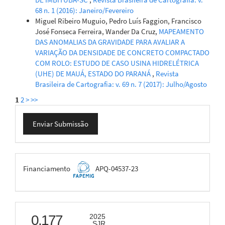
68 n. 1 (2016): Janeiro/Fevereiro
Miguel Ribeiro Muguio, Pedro Luís Faggion, Francisco
José Fonseca Ferreira, Wander Da Cruz,
MAPEAMENTO
DAS ANOMALIAS DA GRAVIDADE PARA AVALIAR A
VARIAÇÃO DA DENSIDADE DE CONCRETO COMPACTADO
COM ROLO: ESTUDO DE CASO USINA HIDRELÉTRICA
(UHE) DE MAUÁ, ESTADO DO PARANÁ
,
Revista
Brasileira de Cartografia: v. 69 n. 7 (2017): Julho/Agosto
1
2
>
>>
Enviar
Enviar Submissão
Submissão
FAPEMIG
Financiamento
APQ-04537-23
scimago
0.177
2025
SJR