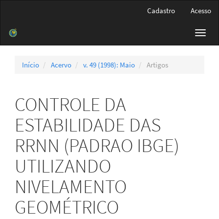
Navegação
Cadastro
Acesso
Principal
Conteúdo
Toggl
principal
navig
Barra
Lateral
Início
Acervo
v. 49 (1998): Maio
Artigos
CONTROLE DA
ESTABILIDADE DAS
RRNN (PADRAO IBGE)
UTILIZANDO
NIVELAMENTO
GEOMÉTRICO