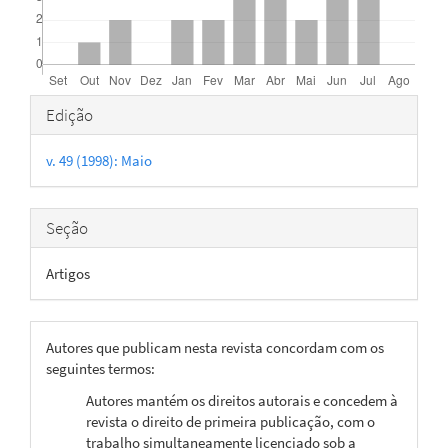
Detalhes
Edição
do
v. 49 (1998): Maio
artigo
Seção
Artigos
Autores que publicam nesta revista concordam com os
seguintes termos:
Autores mantém os direitos autorais e concedem à
revista o direito de primeira publicação, com o
trabalho simultaneamente licenciado sob a