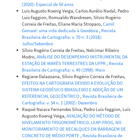
(2020): Especial de 50 anos
Luis Augusto Koenig Veiga, Carlos Aurélio Nadal, Pedro
Luis Faggion, Romualdo Wandresen, Silvio Rogério
Correia de Freitas, Eliane Maria Stroparo,
Camil
Gemael: uma vida dedicada à Geodésia
,
Revista
Brasileira de Cartografia: v. 70 n. 3 (2018):
Julho/Setembro
Sílvio Rogério Correia de Freitas, Nelcimar Ribeiro
Modro,
ANÁLISE DO DESEMPENHO INSTRUMENTAL DA
ESTAÇÃO DE MARÉS TERRESTRES DA UFPR
,
Revista
Brasileira de Cartografia: v. 49 (1998): Maio
Regiane Dalazoana, Sílvio Rogério Correia de Freitas,
EFEITOS NA CARTOGRAFIA DEVIDO A EVOLUÇÃO DO
SISTEMA GEODÉSICO BRASILEIRO E ADOÇÃO DE UM
REFERENCIAL GEOCÊNTRICO
,
Revista Brasileira de
Cartografia: v. 54 n. 1 (2002): Dezembro
Raquel Naiara Fernandes Silva, Pedro Luis Faggion, Luís
Augusto Koenig Veiga,
AVALIAÇÃO DO MÉTODO DE
NIVELAMENTO TRIGONOMÉTRICO, LEAP-FROG, NO
MONITORAMENTO DE RECALQUES EM BARRAGEM DE
CONCRETO DE MÉDIO PORTE
,
Revista Brasileira de