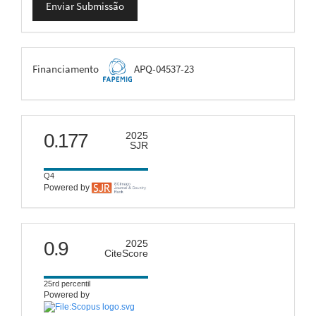
Enviar Submissão
Submissão
FAPEMIG
Financiamento
APQ-04537-23
scimago
0.177
2025
SJR
Q4
Powered by
citescore
0.9
2025
CiteScore
25rd percentil
Powered by