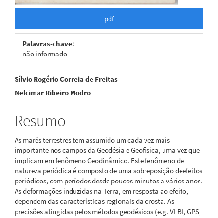
pdf
Palavras-chave:
não informado
Conteúdo
Sílvio Rogério Correia de Freitas
Nelcimar Ribeiro Modro
do
artigo
Resumo
principal
As marés terrestres tem assumido um cada vez mais
importante nos campos da Geodésia e Geofísica, uma vez que
implicam em fenômeno Geodinâmico. Este fenômeno de
natureza periódica é composto de uma sobreposição deefeitos
periódicos, com períodos desde poucos minutos a vários anos.
As deformações induzidas na Terra, em resposta ao efeito,
dependem das características regionais da crosta. As
precisões atingidas pelos métodos geodésicos (e.g. VLBI, GPS,