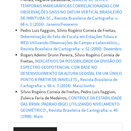
TEMPORAIS MAREGRÁFICAS CORRELACIONADAS COM
OBSERVAÇÕES GNSS NO DATUM VERTICAL BRASILEIRO
DE IMBITUBA-SC
,
Revista Brasileira de Cartografia: v.
68 n. 1 (2016): Janeiro/Fevereiro
Pedro Luis Faggion, Silvio Rogério Correia de Freitas,
Determinação do Fato de Escala em Estações Totais e
MED Utilizando Observações de Campo e Laboratório
,
Revista Brasileira de Cartografia: v. 52 (2000): Dezembro
Rogers Ademir Drunn Pereira, Sílvio Rogério Correia de
Freitas,
INDICATIVOS DA POSSIBILIDADE DA DIVISÃO DO
ESPECTRO GEOPOTENCIAL COM BASE NO
DESENVOLVIMENTO DA ALTURA GEOIDAL EM UM ÚNICO
PONTO A PARTIR DE WAVELETS
,
Revista Brasileira de
Cartografia: v. 66 n. 3 (2014): Maio/Junho
Silvio Rogério Correia de Freitas, Pedro Luis Faggion,
Zuleica Faria de Medeiros,
CONTROLE DA ESTABILIDADE
DAS RRNN (PADRAO IBGE) UTILIZANDO NIVELAMENTO
GEOMÉTRICO
,
Revista Brasileira de Cartografia: v. 49
(1998): Maio
Enviar