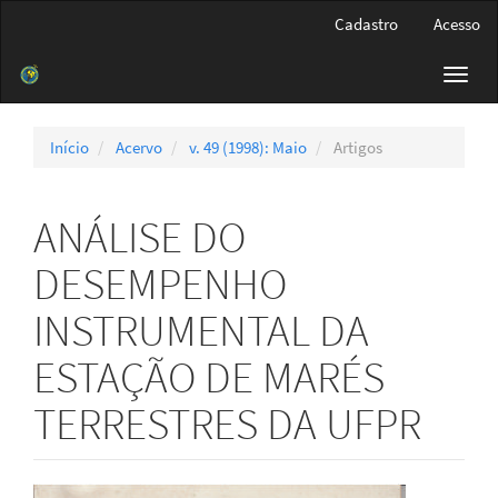
Navegação
Cadastro
Acesso
Principal
Conteúdo
Toggl
principal
navig
Barra
Lateral
Início
Acervo
v. 49 (1998): Maio
Artigos
ANÁLISE DO
DESEMPENHO
INSTRUMENTAL DA
ESTAÇÃO DE MARÉS
TERRESTRES DA UFPR