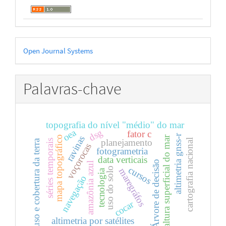
Desenvolvido
Open Journal Systems
por
Palavras-chave
topografia do nível "médio" do mar
oea
dsg
fator c
altimetria gnss-r
ravinas
mapa topográfico
altura superficial do mar
cartografia nacional
planejamento
séries temporais
uso e cobertura da terra
voçorocas
fotogrametria
data verticais
Árvore de decisão
amazônia azul
cursos
uso do solo
maregráfos
tecnologia
navegação
cocar
altimetria por satélites