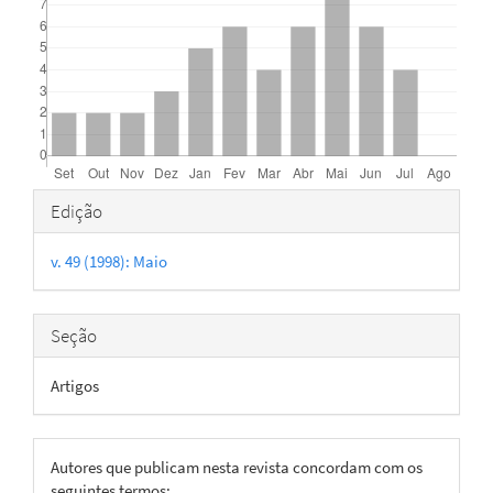
Detalhes
Edição
do
v. 49 (1998): Maio
artigo
Seção
Artigos
Autores que publicam nesta revista concordam com os
seguintes termos: