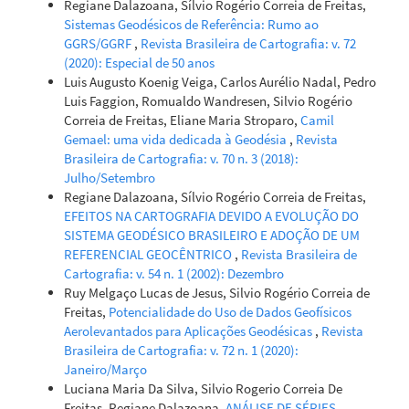
Regiane Dalazoana, Sílvio Rogério Correia de Freitas,
Sistemas Geodésicos de Referência: Rumo ao
GGRS/GGRF
,
Revista Brasileira de Cartografia: v. 72
(2020): Especial de 50 anos
Luis Augusto Koenig Veiga, Carlos Aurélio Nadal, Pedro
Luis Faggion, Romualdo Wandresen, Silvio Rogério
Correia de Freitas, Eliane Maria Stroparo,
Camil
Gemael: uma vida dedicada à Geodésia
,
Revista
Brasileira de Cartografia: v. 70 n. 3 (2018):
Julho/Setembro
Regiane Dalazoana, Sílvio Rogério Correia de Freitas,
EFEITOS NA CARTOGRAFIA DEVIDO A EVOLUÇÃO DO
SISTEMA GEODÉSICO BRASILEIRO E ADOÇÃO DE UM
REFERENCIAL GEOCÊNTRICO
,
Revista Brasileira de
Cartografia: v. 54 n. 1 (2002): Dezembro
Ruy Melgaço Lucas de Jesus, Silvio Rogério Correia de
Freitas,
Potencialidade do Uso de Dados Geofísicos
Aerolevantados para Aplicações Geodésicas
,
Revista
Brasileira de Cartografia: v. 72 n. 1 (2020):
Janeiro/Março
Luciana Maria Da Silva, Silvio Rogerio Correia De
Freitas, Regiane Dalazoana,
ANÁLISE DE SÉRIES