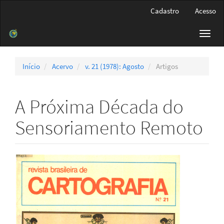
Navegação
Cadastro
Acesso
Principal
Conteúdo
Toggl
principal
navig
Barra
Lateral
Início
Acervo
v. 21 (1978): Agosto
Artigos
A Próxima Década do
Sensoriamento Remoto
Barra
lateral
de
artigos