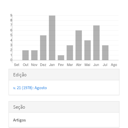
Downloads
Detalhes
Edição
do
v. 21 (1978): Agosto
artigo
Seção
Artigos