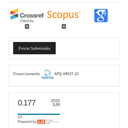
0
0
Enviar
Enviar Submissão
Submissão
FAPEMIG
Financiamento
APQ-04537-23
scimago
0.177
2025
SJR
Q4
Powered by