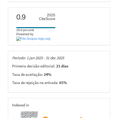
citescore
0.9
2025
CiteScore
25rd percentil
Powered by
Taxas
Período: 1 jan 2025 - 31 dec 2025
Primeira decisão editorial:
21 dias
Taxa de aceitação:
24%
Taxa de rejeição na entrada:
65%
indexing
Indexed in