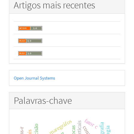
Artigos mais recentes
Desenvolvido
Open Journal Systems
por
Palavras-chave
fator c
maregráfos