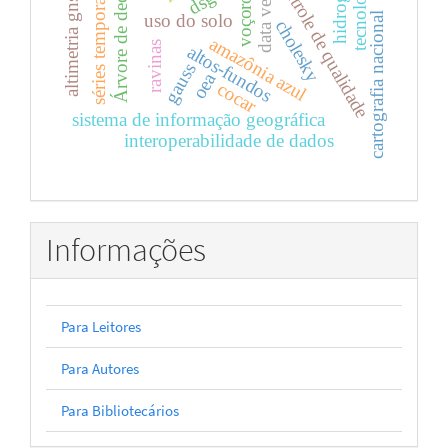
data verticais
hidrografia
Árvore de decisão
controle de qualidade
voçorocas
tecnologia
altimetria gnss-r
séries temporais
dsg
cartografia nacional
uso do solo
cholesky
amazônia azul
ravinas
altos-fundos
gauss
oea
cocar
sistema de informação geográfica
interoperabilidade de dados
Informações
Para Leitores
Para Autores
Para Bibliotecários