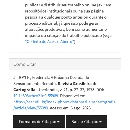
publicar e distribuir seu trabalho online (ex.: em
repositórios institucionais ou na sua página
pessoal) a qualquer ponto antes ou durante o
processo editorial, já que isso pode gerar
alterações produtivas, bem como aumentar o
impacto e a citação do trabalho publicado (veja
"O Efeito do Acesso Aberto"
).
Como Citar
J. DOYLE , Frederick. A Próxima Década do
Sensoriamento Remoto.
Revista Brasileira de
Cartografia
, Uberlândia, v. 21, p. 27–37, 1978. DOI:
10.14393/rbcv21n0-55989
. Disponível em:
https://seer.ufu.br/index.php/revistabrasileiracartografia
/article/view/55989
. Acesso em: 6 ago. 2026.
Formatos de Citação
Baixar Citação