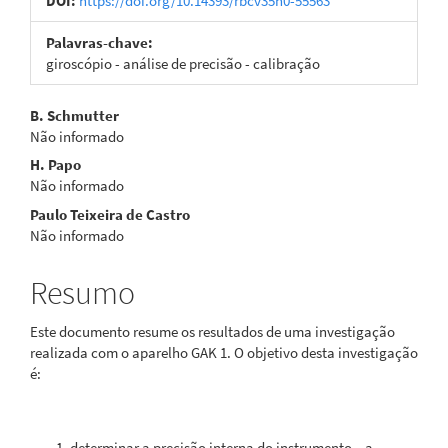
DOI:
https://doi.org/10.14393/rbcv35n0-55563
Palavras-chave:
giroscópio - análise de precisão - calibração
Conteúdo
B. Schmutter
Não informado
do
H. Papo
artigo
Não informado
Paulo Teixeira de Castro
principal
Não informado
Resumo
Este documento resume os resultados de uma investigação
realizada com o aparelho GAK 1. O objetivo desta investigação
é:
determinar a precisão interna do instrumento – a