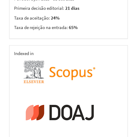
Primeira decisão editorial:
21 dias
Taxa de aceitação:
24%
Taxa de rejeição na entrada:
65%
indexing
Indexed in