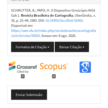
SCHMUTTER, B.; PAPO, H. O Dispositivo Giroscópio Wild
Gak 1.
Revista Brasileira de Cartografia
, Uberlândia, v.
35, p. 25–44, 1983. DOI:
10.14393/rbcv35n0-55563
.
Disponível em:
https://seer.ufu.br/index.php/revistabrasileiracartografia
/article/view/55563
. Acesso em: 8 ago. 2026.
Formatos de Citação
Baixar Citação
0
0
Enviar
Enviar Submissão
Submissão