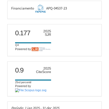
FAPEMIG
Financiamento
APQ-04537-23
scimago
0.177
2025
SJR
Q4
Powered by
citescore
0.9
2025
CiteScore
25rd percentil
Powered by
Taxas
Período: 1 jan 2025 - 31 dec 2025