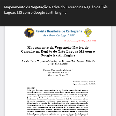
Voltar
Mapeamento da Vegetação Nativa do Cerrado na Região de Três
aos
Lagoas-MS com o Google Earth Engine
Detalhes
do
Bai
Artigo
Ba
PD