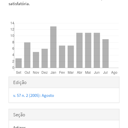
satisfatória.
Downloads
Detalhes
Edição
do
v. 57 n. 2 (2005): Agosto
artigo
Seção
Artigos