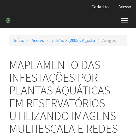
Navegação
Cadastro
Acesso
Principal
Conteúdo
Toggl
principal
navig
Barra
Lateral
Início
Acervo
v. 57 n. 2 (2005): Agosto
Artigos
MAPEAMENTO DAS
INFESTAÇÕES POR
PLANTAS AQUÁTICAS
EM RESERVATÓRIOS
UTILIZANDO IMAGENS
MULTIESCALA E REDES