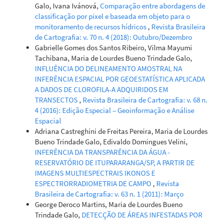
Galo, Ivana Ivánová,
Comparação entre abordagens de
classificação por pixel e baseada em objeto para o
monitoramento de recursos hídricos
,
Revista Brasileira
de Cartografia: v. 70 n. 4 (2018): Outubro/Dezembro
Gabrielle Gomes dos Santos Ribeiro, Vilma Mayumi
Tachibana, Maria de Lourdes Bueno Trindade Galo,
INFLUÊNCIA DO DELINEAMENTO AMOSTRAL NA
INFERÊNCIA ESPACIAL POR GEOESTATÍSTICA APLICADA
A DADOS DE CLOROFILA-A ADQUIRIDOS EM
TRANSECTOS
,
Revista Brasileira de Cartografia: v. 68 n.
4 (2016): Edição Especial – Geoinformação e Análise
Espacial
Adriana Castreghini de Freitas Pereira, Maria de Lourdes
Bueno Trindade Galo, Edivaldo Domingues Velini,
INFERÊNCIA DA TRANSPARÊNCIA DA ÁGUA -
RESERVATÓRIO DE ITUPARARANGA/SP, A PARTIR DE
IMAGENS MULTIESPECTRAIS IKONOS E
ESPECTRORRADIOMETRIA DE CAMPO
,
Revista
Brasileira de Cartografia: v. 63 n. 1 (2011): Março
George Deroco Martins, Maria de Lourdes Bueno
Trindade Galo,
DETECÇÃO DE ÁREAS INFESTADAS POR