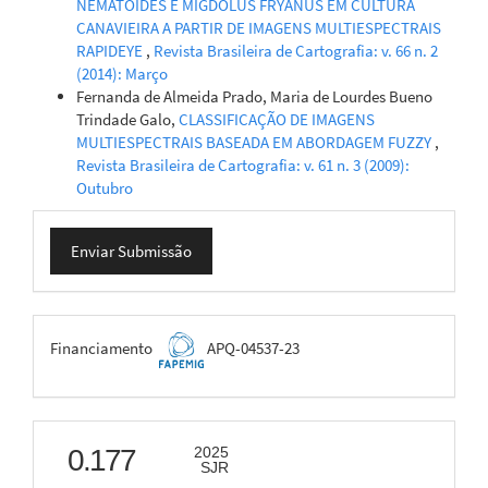
NEMATOIDES E MIGDOLUS FRYANUS EM CULTURA
CANAVIEIRA A PARTIR DE IMAGENS MULTIESPECTRAIS
RAPIDEYE
,
Revista Brasileira de Cartografia: v. 66 n. 2
(2014): Março
Fernanda de Almeida Prado, Maria de Lourdes Bueno
Trindade Galo,
CLASSIFICAÇÃO DE IMAGENS
MULTIESPECTRAIS BASEADA EM ABORDAGEM FUZZY
,
Revista Brasileira de Cartografia: v. 61 n. 3 (2009):
Outubro
Enviar
Enviar Submissão
Submissão
FAPEMIG
Financiamento
APQ-04537-23
scimago
0.177
2025
SJR