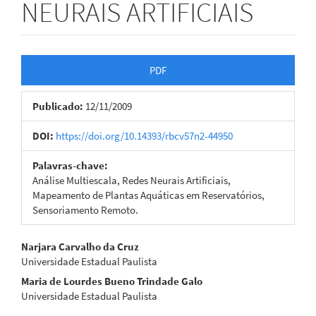
NEURAIS ARTIFICIAIS
Barra
PDF
lateral
Publicado:
12/11/2009
de
artigos
DOI:
https://doi.org/10.14393/rbcv57n2-44950
Palavras-chave:
Análise Multiescala, Redes Neurais Artificiais,
Mapeamento de Plantas Aquáticas em Reservatórios,
Sensoriamento Remoto.
Conteúdo
Narjara Carvalho da Cruz
Universidade Estadual Paulista
do
Maria de Lourdes Bueno Trindade Galo
artigo
Universidade Estadual Paulista