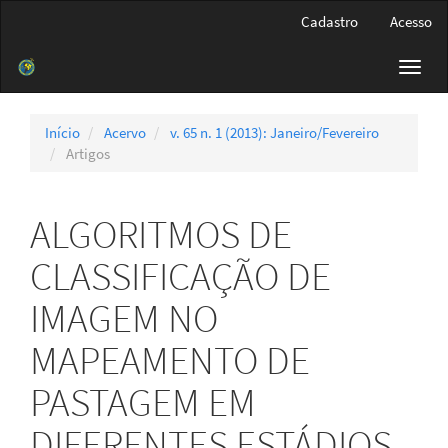
Navegação
Cadastro
Acesso
Principal
Conteúdo
Toggl
principal
navig
Barra
Lateral
Início
Acervo
v. 65 n. 1 (2013): Janeiro/Fevereiro
Artigos
ALGORITMOS DE
CLASSIFICAÇÃO DE
IMAGEM NO
MAPEAMENTO DE
PASTAGEM EM
DIFERENTES ESTÁDIOS