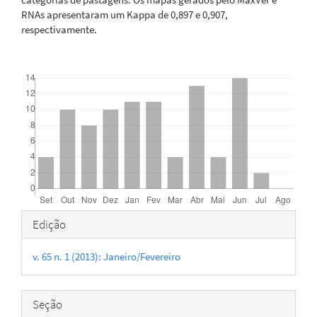
RNAs apresentaram um Kappa de 0,897 e 0,907,
respectivamente.
Downloads
Detalhes
Edição
do
v. 65 n. 1 (2013): Janeiro/Fevereiro
artigo
Seção