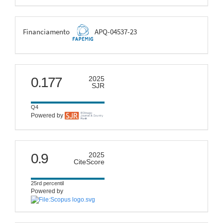
FAPEMIG
Financiamento
APQ-04537-23
scimago
0.177
2025
SJR
Q4
Powered by
citescore
0.9
2025
CiteScore
25rd percentil
Powered by