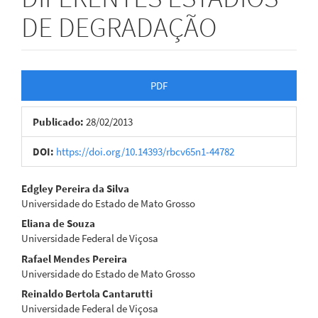
DE DEGRADAÇÃO
Barra
PDF
lateral
Publicado:
28/02/2013
de
artigos
DOI:
https://doi.org/10.14393/rbcv65n1-44782
Conteúdo
Edgley Pereira da Silva
Universidade do Estado de Mato Grosso
do
Eliana de Souza
artigo
Universidade Federal de Viçosa
Rafael Mendes Pereira
principal
Universidade do Estado de Mato Grosso
Reinaldo Bertola Cantarutti
Universidade Federal de Viçosa