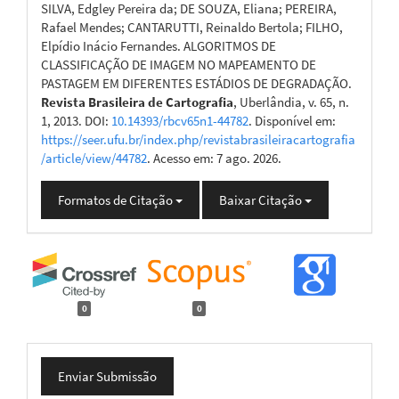
SILVA, Edgley Pereira da; DE SOUZA, Eliana; PEREIRA,
Rafael Mendes; CANTARUTTI, Reinaldo Bertola; FILHO,
Elpídio Inácio Fernandes. ALGORITMOS DE
CLASSIFICAÇÃO DE IMAGEM NO MAPEAMENTO DE
PASTAGEM EM DIFERENTES ESTÁDIOS DE DEGRADAÇÃO.
Revista Brasileira de Cartografia
, Uberlândia, v. 65, n.
1, 2013. DOI:
10.14393/rbcv65n1-44782
. Disponível em:
https://seer.ufu.br/index.php/revistabrasileiracartografia
/article/view/44782
. Acesso em: 7 ago. 2026.
Formatos de Citação
Baixar Citação
0
0
Enviar
Enviar Submissão
Submissão