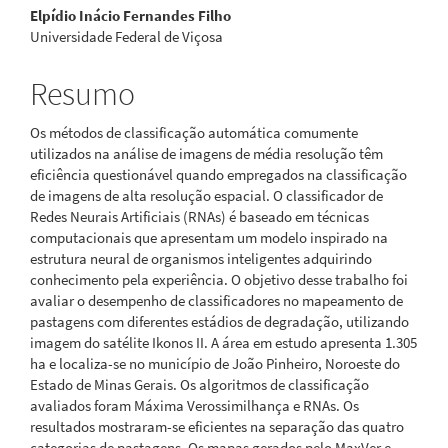
Elpídio Inácio Fernandes Filho
Universidade Federal de Viçosa
Resumo
Os métodos de classificação automática comumente
utilizados na análise de imagens de média resolução têm
eficiência questionável quando empregados na classificação
de imagens de alta resolução espacial. O classificador de
Redes Neurais Artificiais (RNAs) é baseado em técnicas
computacionais que apresentam um modelo inspirado na
estrutura neural de organismos inteligentes adquirindo
conhecimento pela experiência. O objetivo desse trabalho foi
avaliar o desempenho de classificadores no mapeamento de
pastagens com diferentes estádios de degradação, utilizando
imagem do satélite Ikonos II. A área em estudo apresenta 1.305
ha e localiza-se no município de João Pinheiro, Noroeste do
Estado de Minas Gerais. Os algoritmos de classificação
avaliados foram Máxima Verossimilhança e RNAs. Os
resultados mostraram-se eficientes na separação das quatro
categorias de pastagens. Os mapas gerados pelo MaxVer e