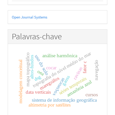
Desenvolvido
Open Journal Systems
por
Palavras-chave
topografia do nível médio do mar
mapa topográfico
análise harmônica
uso do solo
altos-fundos
modelagem conceitual
navegação
fator c
cocar
ravinas
oea
dsg
gauss
maregráfos
séries temporais
voçorocas
amazônia azul
data verticais
cursos
sistema de informação geográfica
altimetria por satélites