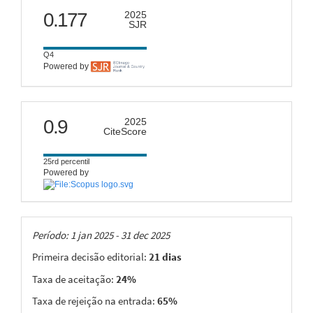
scimago
0.177
2025
SJR
Q4
Powered by
citescore
0.9
2025
CiteScore
25rd percentil
Powered by
Taxas
Período: 1 jan 2025 - 31 dec 2025
Primeira decisão editorial:
21 dias
Taxa de aceitação:
24%
Taxa de rejeição na entrada:
65%