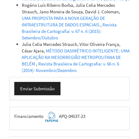
Rogério Luís Ribeiro Borba, Julia Celia Mercedes
Strauch, Jano Moreira de Souza, David J. Coleman,
UMA PROPOSTA PARA A NOVA GERAÇÃO DE
INFRAESTRUTURA DE DADOS ESPACIAIS
,
Revista
Brasileira de Cartografia: v. 67 n. 6 (2015):
Setembro/Outubro
Julia Celia Mercedes Strauch, Vitor Oliveira França,
César Ajara,
MÉTODO DASIMÉTRICO INTELIGENTE: UMA
APLICAÇÃO NA MESORREGIÃO METROPOLITANA DE
BELÉM
,
Revista Brasileira de Cartografia: v. 66 n. 6
(2014): Novembro/Dezembro
Enviar
Enviar Submissão
Submissão
FAPEMIG
Financiamento
APQ-04537-23