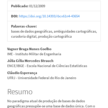
lateral
Publicado:
01/12/2009
de
artigos
DOI:
https://doi.org/10.14393/rbcv61n4-43654
Palavras-chave:
bases de dados geográficas, ambiguidades cartográficas,
curadoria digital, produção cartográfica
Conteúdo
Vagner Braga Nunes Coelho
IME - Instituto Militar de Engenharia
do
Júlia Célia Mercedes Strauch
artigo
ENCE/IBGE - Escola Nacional de Ciências Estatísticas
Cláudio Esperança
principal
UFRJ - Universidade Federal do Rio de Janeiro
Resumo
No paradigma atual de produção de bases de dados
geográficas pressupõe-se uma base de dados única. Com o