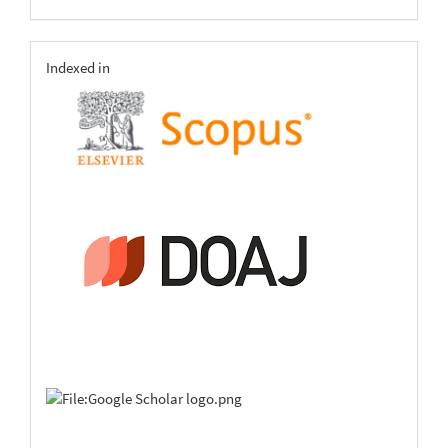
indexing
Indexed in