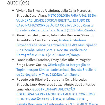
autor(es)
Viviane Da Silva de Alcântara, Julia Celia Mercedes
Strauch, Cesar Ajara,
METODOLOGIA PARA ANÁLISE DA
VULNERABILIDADE SOCIOAMBIENTAL: ESTUDO DE
CASO NA MACRORREGIÃO DA COSTA VERDE
,
Revista
Brasileira de Cartografia: v. 65 n. 3 (2013): Maio/Junho
Aline Claro de Oliveira, Julia Celia Mercedes Strauch,
Amarildo da Cruz Fernandes,
Avaliação de Áreas
Provedoras de Serviços Ambientais na APA Municipal do
Rio Uberaba, Minas Gerais
,
Revista Brasileira de
Cartografia: v. 73 n. 1 (2021): Janeiro/Março
Lanna Kallen Parreiras, Fredy Sales Ribeiro, Vagner
Braga Nunes Coelho,
Otimização da Integração de
Topônimos por Similaridade Lexical
,
Revista Brasileira
de Cartografia: v. 74 n. 2 (2022): Abril/Junho
Rogério Luís Ribeiro Borba, Julia Celia Mercedes
Strauch, Jano Moreira de Souza, Aluizio dos Santos de
Lima Fiho,
GEOSTREAM-API: APLICAÇÃO
COLABORATIVA PARA MONITORAMENTO E CONSUMO
DE INFORMAÇÃO GEOGRÁFICA DE MÍDIA SOCIAL
,
Revista Brasileira de Cartografia: v. 69 n. 3 (2017): Março