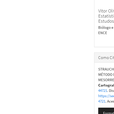
Vitor Ol
Estatís
Estudos
Biólogo e
ENCE
Como Cit
STRAUCH, 
MÉTODO D
MESORRE
Cartogra
44721
. Di
https://se
4721
. Ace
Format