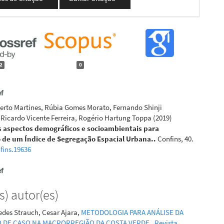
2
0
erto Martines, Rúbia Gomes Morato, Fernando Shinji
icardo Vicente Ferreira, Rogério Hartung Toppa
(2019)
s aspectos demográficos e socioambientais para
 de um Índice de Segregação Espacial Urbana..
Confins, 40.
fins.19636
Silva Gregorio, Helen Gurgel, Nadine Dessay, Gustavo Mota de
) autor(es)
manuel Roux
(2019)
 populacional pelo modelo people in pixel aplicado ao
cedes Strauch, Cesar Ajara,
METODOLOGIA PARA ANÁLISE DA
dengue no Distrito Federal-Brasil.
Confins, 42.
O DE CASO NA MACRORREGIÃO DA COSTA VERDE
,
Revista