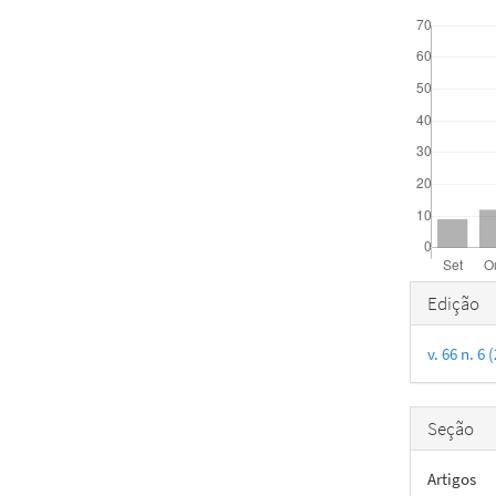
Downloads
Detal
Edição
do
v. 66 n. 
artigo
Seção
Artigos