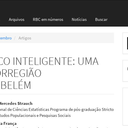
l
Arquivos
RBC em números
Notícias
Buscar
E
ezembro
Artigos
S
O INTELIGENTE: UMA
ORREGIÃO
 BELÉM
eúdo
 Mercedes Strauch
nal de Ciências Estatísticas Programa de pós-graduação Stricto
tudos Populacionais e Pesquisas Sociais
ira França