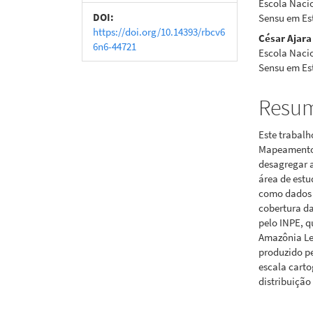
Escola Nacio
artigos
princi
DOI:
Sensu em Es
https://doi.org/10.14393/rbcv6
César Ajara
6n6-44721
Escola Nacio
Sensu em Es
Resu
Este trabalh
Mapeamento 
desagregar 
área de estu
como dados a
cobertura da
pelo INPE, q
Amazônia Le
produzido p
escala carto
distribuição