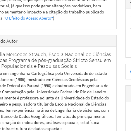
torial, já que isso pode gerar alterações produtivas, bem
o aumentar o impacto e a citação do trabalho publicado
ja
"O Efeito do Acesso Aberto"
).
 do Autor
elia Mercedes Strauch,
Escola Nacional de Ciências
ticas Programa de pós-graduação Stricto Sensu em
 Populacionais e Pesquisas Sociais
D
 em Engenharia Cartográfica pela Universidade do Estado
p
 Janeiro (1986), mestrado em Ciências Geodésicas pela
ade Federal do Paraná (1990) e doutorado em Engenharia de
e Computação pela Universidade Federal do Rio de Janeiro
tualmente é professora adjunta da Universidade do Estado do
neiro e pesquisadora titular da Escola Nacional de Ciências
cas. Tem experiência na área de Engenharia de Sistemas, com
 Banco de Dados Geográficos. Tem atuado principalmente
 criação de indicadores, análises espaciais, estatística
e infraestrutura de dados espaciais