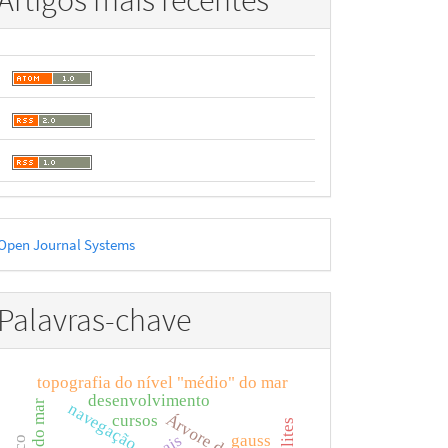
Artigos mais recentes
esenvolvido
Open Journal Systems
or
Palavras-chave
topografia do nível "médio" do mar
desenvolvimento
navegação
cursos
gauss