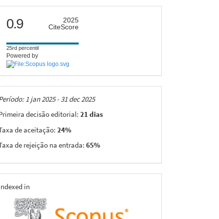
citescore
0.9
2025
CiteScore
25rd percentil
Powered by
Taxas
Período: 1 jan 2025 - 31 dec 2025
Primeira decisão editorial:
21 dias
Taxa de aceitação:
24%
Taxa de rejeição na entrada:
65%
indexing
Indexed in