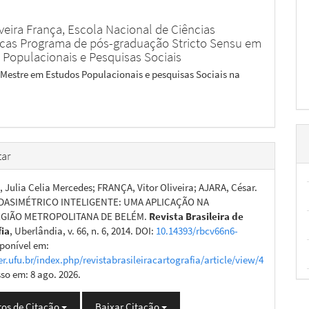
iveira França,
Escola Nacional de Ciências
ticas Programa de pós-graduação Stricto Sensu em
 Populacionais e Pesquisas Sociais
 Mestre em Estudos Populacionais e pesquisas Sociais na
ar
Julia Celia Mercedes; FRANÇA, Vitor Oliveira; AJARA, César.
ASIMÉTRICO INTELIGENTE: UMA APLICAÇÃO NA
GIÃO METROPOLITANA DE BELÉM.
Revista Brasileira de
fia
, Uberlândia, v. 66, n. 6, 2014. DOI:
10.14393/rbcv66n6-
sponível em:
er.ufu.br/index.php/revistabrasileiracartografia/article/view/4
sso em: 8 ago. 2026.
os de Citação
Baixar Citação