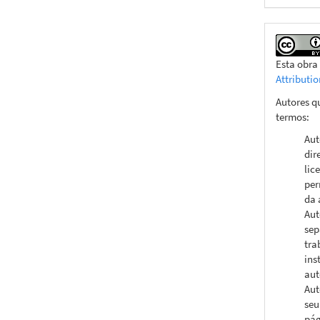
Esta obra
Attributi
Autores q
termos:
Aut
dir
lic
per
da 
Aut
sep
tra
ins
aut
Aut
seu
pág