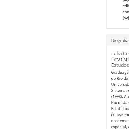
edi
com
(ve
Biografia
Julia C
Estatís
Estudos
Graduação
do Rio de
Universid
Sistemas 
(1998). A
Rio de Ja
Estatísti
ênfase em
nos temas:
espacial, 