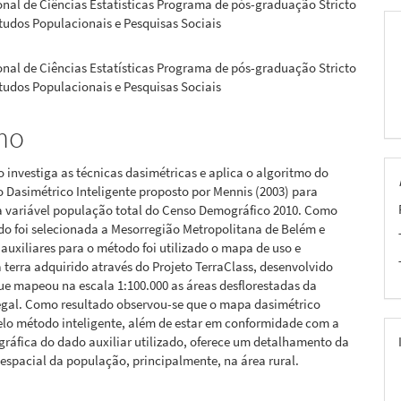
nal de Ciências Estatísticas Programa de pós-graduação Stricto
pal
tudos Populacionais e Pesquisas Sociais
nal de Ciências Estatísticas Programa de pós-graduação Stricto
tudos Populacionais e Pesquisas Sociais
mo
o investiga as técnicas dasimétricas e aplica o algoritmo do
Dasimétrico Inteligente proposto por Mennis (2003) para
a variável população total do Censo Demográfico 2010. Como
do foi selecionada a Mesorregião Metropolitana de Belém e
uxiliares para o método foi utilizado o mapa de uso e
 terra adquirido através do Projeto TerraClass, desenvolvido
ue mapeou na escala 1:100.000 as áreas desflorestadas da
gal. Como resultado observou-se que o mapa dasimétrico
elo método inteligente, além de estar em conformidade com a
gráfica do dado auxiliar utilizado, oferece um detalhamento da
 espacial da população, principalmente, na área rural.