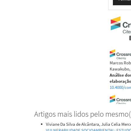
Marcos Rob
Kawakubo, R
Análise do
elaboração
10.4000/con
Leandro da 
Artigos mais lidos pelo mesmo(s
Sousa, Em
Estimativa
Viviane Da Silva de Alcântara, Julia Celia Mer
estudo da 
VULNERABILIDADE SOCIOAMBIENTAL: ESTUD