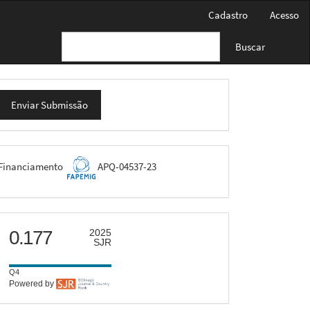
Cadastro
Acesso
Buscar
nviar
Enviar Submissão
ubmissão
FAPEMIG
Financiamento
APQ-04537-23
scimago
0.177
2025
SJR
Q4
Powered by