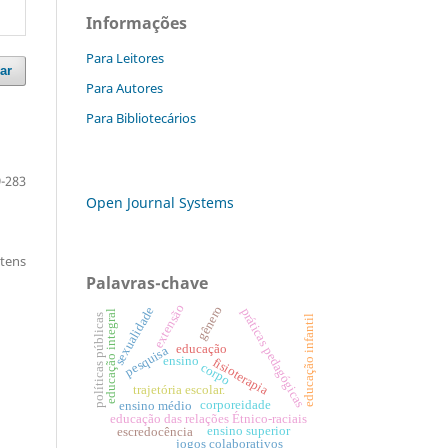
Informações
Para Leitores
ar
Para Autores
Para Bibliotecários
-283
Open Journal Systems
itens
Palavras-chave
extensão
gênero
sexualidade
práticas pedagógicas
educação integral
políticas públicas
educação infantil
educação
pesquisa
ensino
fisioterapia
corpo
trajetória escolar.
corporeidade
ensino médio
educação das relações Étnico-raciais
ensino superior
escredocência
jogos colaborativos