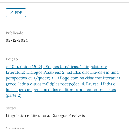
PDF
Publicado
02-12-2024
Edição
v. 40 n. único (2024): Seções temáticas: 1. Linguística e
Literatura: Diálogos Possíveis; 2. Estudos discursivos em uma
perspectiva cuir/queer; 3. Diálogo com os clássicos: literatura
greco-latina e suas múltiplas recepções; 4. Bruxas, Liliths e
fadas: personagens insólitas na literatura e em outras artes
(parte 2)
Seção
Linguística e Literatura: Diálogos Possíveis
Categorias