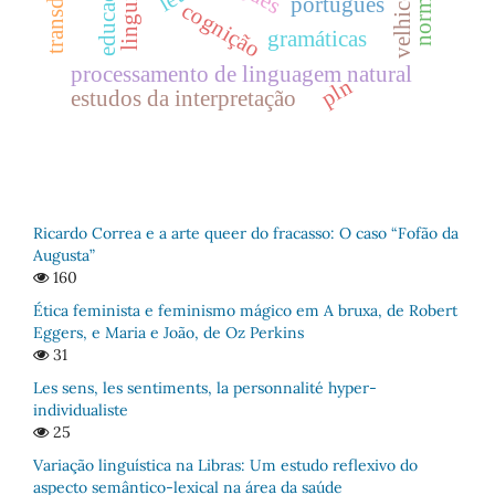
velhice
português
cognição
gramáticas
processamento de linguagem natural
pln
estudos da interpretação
Ricardo Correa e a arte queer do fracasso: O caso “Fofão da
Augusta”
160
Ética feminista e feminismo mágico em A bruxa, de Robert
Eggers, e Maria e João, de Oz Perkins
31
Les sens, les sentiments, la personnalité hyper-
individualiste
25
Variação linguística na Libras: Um estudo reflexivo do
aspecto semântico-lexical na área da saúde