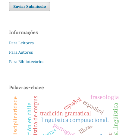
Enviar Submissão
Informações
Para Leitores
Para Autores
Para Bibliotecários
Palavras-chave
fraseologia
español
linguística de corpus
transdisciplinaridade
espanhol
norma lingüística
educación en chile
tradición gramatical
linguística computacional.
portugués
libras
letras