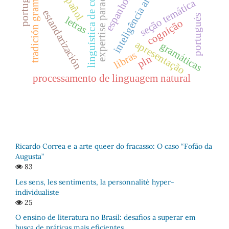
expertise paradigmas
inteligência artificial
tradición gramatical
linguística de corpus
português
español
espanhol
seção temática
estandarización
portugués
letras
cognição
apresentação
gramáticas
libras
pln
processamento de linguagem natural
Ricardo Correa e a arte queer do fracasso: O caso “Fofão da
Augusta”
83
Les sens, les sentiments, la personnalité hyper-
individualiste
25
O ensino de literatura no Brasil: desafios a superar em
busca de práticas mais eficientes