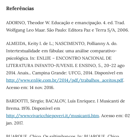
Referências
ADORNO, Theodor W. Educação e emancipação. 4. ed. Trad.
Wolfgang Leo Maar. São Paulo: Editora Paz e Terra S/A, 2006.
ALMEIDA, Keity I. de L.; NASCIMENTO, Pollianny A. do.
Intertextualidade em fábulas: uma análise comparativo-
psicológica. In: ENLIJE – ENCONTRO NACIONAL DE
LITERATURA INFANTO-JUVENIL E ENSINO, 5., 20-22 ago
2014. Anais... Campina Grande: UFCG, 2014. Disponível em
http://www.enlije.com.br/2014/pdf/trabalhos_aceitos.pdf
.
Acesso em: 14 nov. 2016.
BARDOTTI, Sérgio; BACALOV, Luís Enriquez. I Musicanti de
Brema. 1976. Disponível em
http://www.vivaricchiepoveri.it/musicanti.htm
. Acesso em: 02
jan. 2017.
BUARQUE, Chico. Os saltimbancos. In: BUARQUE, Chico.