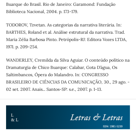
Buarque do Brasil. Rio de Janeiro: Garamond: Fundação
Biblioteca Nacional, 2004. p. 173-179.
TODOROV, Tzvetan. As categorias da narrativa literária. In:
BARTHES, Roland et al. Análise estrutural da narrativa. Trad.
Maria Zélia Barbosa Pinto. Petrópolis-RJ: Editora Vozes LTDA,
1971. p. 209-254.
WANDERLEY, Cremilda da Silva Aguiar. O conteúdo político na
Dramaturgia de Chico Buarque: Calabar, Gota D’água, Os
Saltimbancos, Ópera do Malandro. In: CONGRESSO
BRASILEIRO DE CIÊNCIAS DA COMUNICAÇÃO, 30., 29 ago. -
02 set. 2007. Anais... Santos-SP: s.e., 2007. p. 1-13.