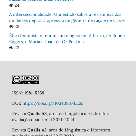
24
A interseccionalidade: Um estudo sobre a resistência das
mulheres negras à opressão de gênero, de raça e de classe
23
Ética feminista e feminismo mágico em A bruxa, de Robert
Eggers, e Maria e João, de Oz Perkins
23
ISSN:
1981-5239
.
DOI:
https://doi.org/10.14393/LL63
Revista
Qualis A3
, área de Linguística e Literatura,
avaliação quadrienal 2021-2024.
Revista
Qualis A2
, área de Linguística e Literatura,