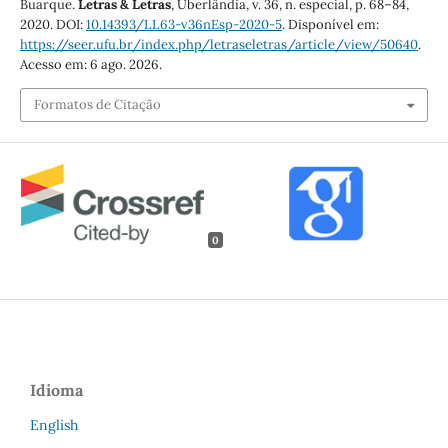
Buarque.
Letras & Letras
, Uberlândia, v. 36, n. especial, p. 68–84,
2020. DOI:
10.14393/LL63-v36nEsp-2020-5
. Disponível em:
https://seer.ufu.br/index.php/letraseletras/article/view/50640
.
Acesso em: 6 ago. 2026.
Formatos de Citação
0
Idioma
English