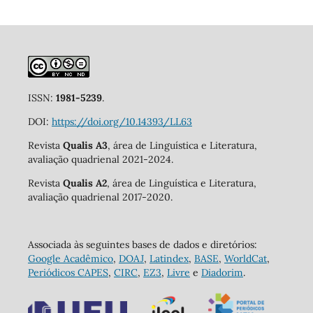
ISSN:
1981-5239
.
DOI:
https://doi.org/10.14393/LL63
Revista
Qualis A3
, área de Linguística e Literatura,
avaliação quadrienal 2021-2024.
Revista
Qualis A2
, área de Linguística e Literatura,
avaliação quadrienal 2017-2020.
Associada às seguintes bases de dados e diretórios:
Google Acadêmico
,
DOAJ
,
Latindex
,
BASE
,
WorldCat
,
Periódicos CAPES
,
CIRC
,
EZ3
,
Livre
e
Diadorim
.