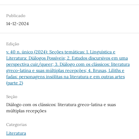
Publicado
14-12-2024
Edição
v. 40 n. único (2024): Seções temáticas: 1. Linguística e
Literatura: Diálogos Possíveis; 2. Estudos discursivos em uma
perspectiva cuir/queer; 3. Diálogo com os clássicos: literatura
greco-latina e suas múltiplas recepções; 4. Bruxas, Liliths e
fadas: personagens insólitas na literatura e em outras artes
(parte 2)
Seção
Diálogo com os clássicos: literatura greco-latina e suas
múltiplas recepções
Categorias
Literatura