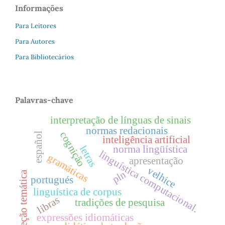
Informações
Para Leitores
Para Autores
Para Bibliotecários
Palavras-chave
interpretação de línguas de sinais
normas redacionais
cognição
español
inteligência artificial
letras
norma lingüística
linguística computacional.
gramáticas
apresentação
velhice
pln
seção temática
portugués
linguística de corpus
libras
tradições de pesquisa
expressões idiomáticas