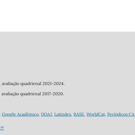
a, avaliação quadrienal 2021-2024.
a, avaliação quadrienal 2017-2020.
:
Google Acadêmico
,
DOAJ
,
Latindex
,
BASE
,
WorldCat
,
Periódicos C