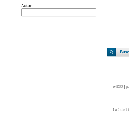
Autor
Busc
e4053 | p.
1 a 1 de 1