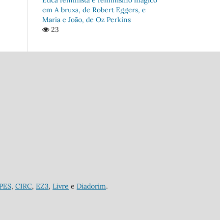
em A bruxa, de Robert Eggers, e
Maria e João, de Oz Perkins
23
APES
,
CIRC
,
EZ3
,
Livre
e
Diadorim
.