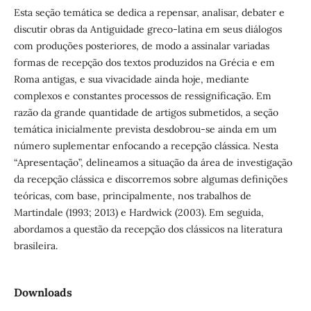
Esta seção temática se dedica a repensar, analisar, debater e
discutir obras da Antiguidade greco-latina em seus diálogos
com produções posteriores, de modo a assinalar variadas
formas de recepção dos textos produzidos na Grécia e em
Roma antigas, e sua vivacidade ainda hoje, mediante
complexos e constantes processos de ressignificação. Em
razão da grande quantidade de artigos submetidos, a seção
temática inicialmente prevista desdobrou-se ainda em um
número suplementar enfocando a recepção clássica. Nesta
“Apresentação”, delineamos a situação da área de investigação
da recepção clássica e discorremos sobre algumas definições
teóricas, com base, principalmente, nos trabalhos de
Martindale (1993; 2013) e Hardwick (2003). Em seguida,
abordamos a questão da recepção dos clássicos na literatura
brasileira.
Downloads