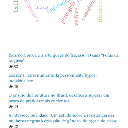
estandarización
seção temática
discursos
portugués
letras
velhice
Ricardo Correa e a arte queer do fracasso: O caso “Fofão da
Augusta”
83
Les sens, les sentiments, la personnalité hyper-
individualiste
25
O ensino de literatura no Brasil: desafios a superar em
busca de práticas mais eficientes
24
A interseccionalidade: Um estudo sobre a resistência das
mulheres negras à opressão de gênero, de raça e de classe
23