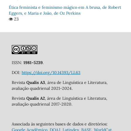
Ética feminista e feminismo mágico em A bruxa, de Robert
Eggers, e Maria e João, de Oz Perkins
23
ISSN:
1981-5239
.
DOI:
https://doi.org/10.14393/LL63
Revista
Qualis A3
, área de Linguística e Literatura,
avaliação quadrienal 2021-2024.
Revista
Qualis A2
, área de Linguística e Literatura,
avaliação quadrienal 2017-2020.
Associada às seguintes bases de dados e diretórios:
Google Acadêmico
,
DOAJ
,
Latindex
,
BASE
,
WorldCat
,