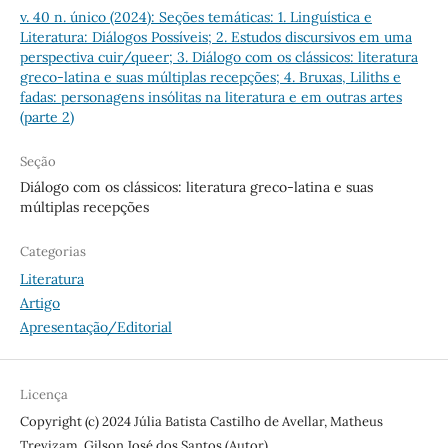
v. 40 n. único (2024): Seções temáticas: 1. Linguística e
Literatura: Diálogos Possíveis; 2. Estudos discursivos em uma
perspectiva cuir/queer; 3. Diálogo com os clássicos: literatura
greco-latina e suas múltiplas recepções; 4. Bruxas, Liliths e
fadas: personagens insólitas na literatura e em outras artes
(parte 2)
Seção
Diálogo com os clássicos: literatura greco-latina e suas
múltiplas recepções
Categorias
Literatura
Artigo
Apresentação/Editorial
Licença
Copyright (c) 2024 Júlia Batista Castilho de Avellar, Matheus
Trevizam, Gilson José dos Santos (Autor)