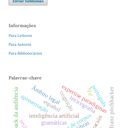
Enviar Submissão
Informações
Para Leitores
Para Autores
Para Bibliotecários
Palavras-chave
expertise paradigmas
português
Âmbito legal
franz pöchhacker
feedback da audiência
pln
cognição
apresentação
lexicografia
español
linguística de corpus
inteligência artificial
libras
gramáticas