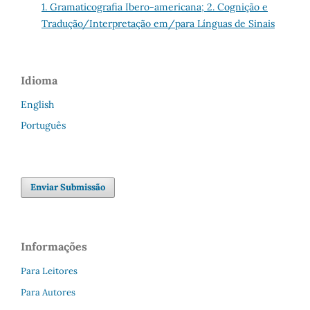
1. Gramaticografia Ibero-americana; 2. Cognição e
Tradução/Interpretação em/para Línguas de Sinais
Idioma
English
Português
Enviar Submissão
Informações
Para Leitores
Para Autores