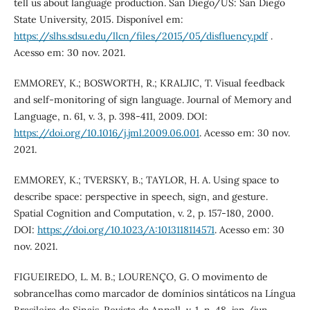
tell us about language production. San Diego/US: San Diego
State University, 2015. Disponível em:
https://slhs.sdsu.edu/llcn/files/2015/05/disfluency.pdf
.
Acesso em: 30 nov. 2021.
EMMOREY, K.; BOSWORTH, R.; KRALJIC, T. Visual feedback
and self-monitoring of sign language. Journal of Memory and
Language, n. 61, v. 3, p. 398-411, 2009. DOI:
https://doi.org/10.1016/j.jml.2009.06.001
. Acesso em: 30 nov.
2021.
EMMOREY, K.; TVERSKY, B.; TAYLOR, H. A. Using space to
describe space: perspective in speech, sign, and gesture.
Spatial Cognition and Computation, v. 2, p. 157-180, 2000.
DOI:
https://doi.org/10.1023/A:1013118114571
. Acesso em: 30
nov. 2021.
FIGUEIREDO, L. M. B.; LOURENÇO, G. O movimento de
sobrancelhas como marcador de domínios sintáticos na Língua