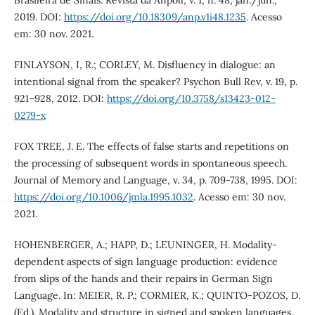
Brasileira de Sinais. Revista da Anpoll, v. 1, n. 48, jan./jun.,
2019. DOI:
https://doi.org/10.18309/anp.v1i48.1235
. Acesso
em: 30 nov. 2021.
FINLAYSON, I, R.; CORLEY, M. Disfluency in dialogue: an
intentional signal from the speaker? Psychon Bull Rev, v. 19, p.
921–928, 2012. DOI:
https://doi.org/10.3758/s13423-012-
0279-x
FOX TREE, J. E. The effects of false starts and repetitions on
the processing of subsequent words in spontaneous speech.
Journal of Memory and Language, v. 34, p. 709-738, 1995. DOI:
https://doi.org/10.1006/jmla.1995.1032
. Acesso em: 30 nov.
2021.
HOHENBERGER, A.; HAPP, D.; LEUNINGER, H. Modality-
dependent aspects of sign language production: evidence
from slips of the hands and their repairs in German Sign
Language. In: MEIER, R. P.; CORMIER, K.; QUINTO-POZOS, D.
(Ed.). Modality and structure in signed and spoken languages.