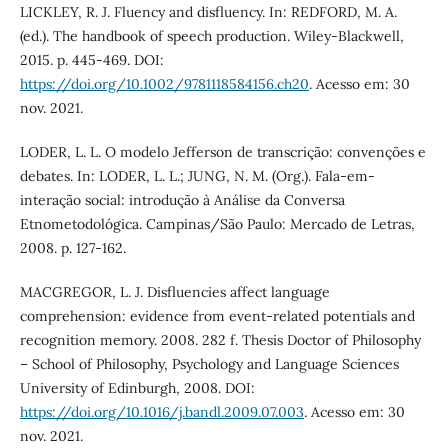
LICKLEY, R. J. Fluency and disfluency. In: REDFORD, M. A.
(ed.). The handbook of speech production. Wiley-Blackwell,
2015. p. 445-469. DOI:
https://doi.org/10.1002/9781118584156.ch20
. Acesso em: 30
nov. 2021.
LODER, L. L. O modelo Jefferson de transcrição: convenções e
debates. In: LODER, L. L.; JUNG, N. M. (Org.). Fala-em-
interação social: introdução à Análise da Conversa
Etnometodológica. Campinas/São Paulo: Mercado de Letras,
2008. p. 127-162.
MACGREGOR, L. J. Disfluencies affect language
comprehension: evidence from event-related potentials and
recognition memory. 2008. 282 f. Thesis Doctor of Philosophy
– School of Philosophy, Psychology and Language Sciences
University of Edinburgh, 2008. DOI:
https://doi.org/10.1016/j.bandl.2009.07.003
. Acesso em: 30
nov. 2021.