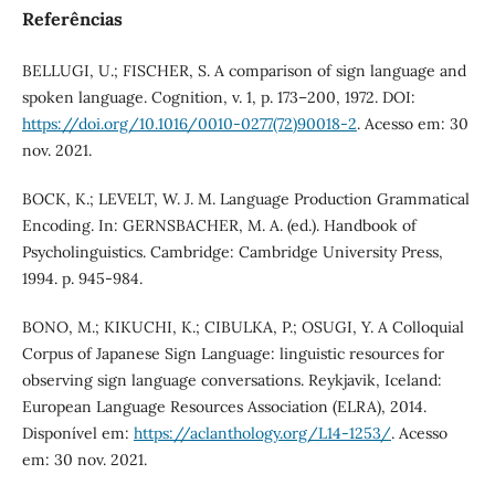
Referências
BELLUGI, U.; FISCHER, S. A comparison of sign language and
spoken language. Cognition, v. 1, p. 173–200, 1972. DOI:
https://doi.org/10.1016/0010-0277(72)90018-2
. Acesso em: 30
nov. 2021.
BOCK, K.; LEVELT, W. J. M. Language Production Grammatical
Encoding. In: GERNSBACHER, M. A. (ed.). Handbook of
Psycholinguistics. Cambridge: Cambridge University Press,
1994. p. 945-984.
BONO, M.; KIKUCHI, K.; CIBULKA, P.; OSUGI, Y. A Colloquial
Corpus of Japanese Sign Language: linguistic resources for
observing sign language conversations. Reykjavik, Iceland:
European Language Resources Association (ELRA), 2014.
Disponível em:
https://aclanthology.org/L14-1253/
. Acesso
em: 30 nov. 2021.