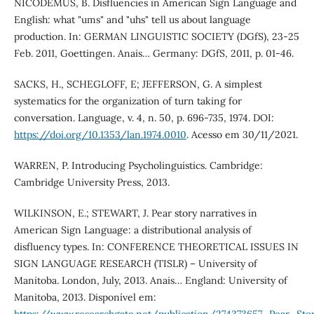
NICODEMUS, B. Disfluencies in American Sign Language and
English: what "ums" and "uhs" tell us about language
production. In: GERMAN LINGUISTIC SOCIETY (DGfS), 23-25
Feb. 2011, Goettingen. Anais… Germany: DGfS, 2011, p. 01-46.
SACKS, H., SCHEGLOFF, E; JEFFERSON, G. A simplest
systematics for the organization of turn taking for
conversation. Language, v. 4, n. 50, p. 696-735, 1974. DOI:
https://doi.org/10.1353/lan.1974.0010
. Acesso em 30/11/2021.
WARREN, P. Introducing Psycholinguistics. Cambridge:
Cambridge University Press, 2013.
WILKINSON, E.; STEWART, J. Pear story narratives in
American Sign Language: a distributional analysis of
disfluency types. In: CONFERENCE THEORETICAL ISSUES IN
SIGN LANGUAGE RESEARCH (TISLR) – University of
Manitoba. London, July, 2013. Anais… England: University of
Manitoba, 2013. Disponível em: