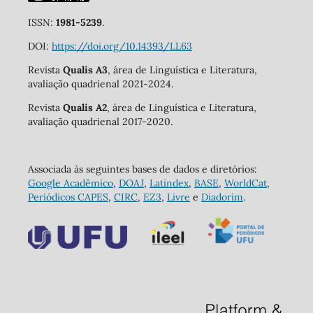
ISSN:
1981-5239
.
DOI:
https://doi.org/10.14393/LL63
Revista
Qualis A3
, área de Linguística e Literatura,
avaliação quadrienal 2021-2024.
Revista
Qualis A2
, área de Linguística e Literatura,
avaliação quadrienal 2017-2020.
Associada às seguintes bases de dados e diretórios:
Google Acadêmico
,
DOAJ
,
Latindex
,
BASE
,
WorldCat
,
Periódicos CAPES
,
CIRC
,
EZ3
,
Livre
e
Diadorim
.