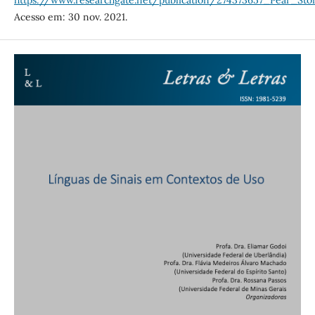
https://www.researchgate.net/publication/274373657_Pear_St
Acesso em: 30 nov. 2021.