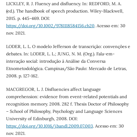
LICKLEY, R. J. Fluency and disfluency. In: REDFORD, M. A.
(ed.). The handbook of speech production. Wiley-Blackwell,
2015. p. 445-469. DOI:
https://doi.org/10.1002/9781118584156.ch20
. Acesso em: 30
nov. 2021.
LODER, L. L. O modelo Jefferson de transcrição: convenções e
debates. In: LODER, L. L.; JUNG, N. M. (Org.). Fala-em-
interação social: introdução à Análise da Conversa
Etnometodológica. Campinas/São Paulo: Mercado de Letras,
2008. p. 127-162.
MACGREGOR, L. J. Disfluencies affect language
comprehension: evidence from event-related potentials and
recognition memory. 2008. 282 f. Thesis Doctor of Philosophy
– School of Philosophy, Psychology and Language Sciences
University of Edinburgh, 2008. DOI:
https://doi.org/10.1016/j.bandl.2009.07.003
. Acesso em: 30
nov. 2021.