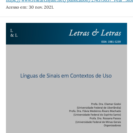
https://www.researchgate.net/publication/274373657_Pear_St
Acesso em: 30 nov. 2021.