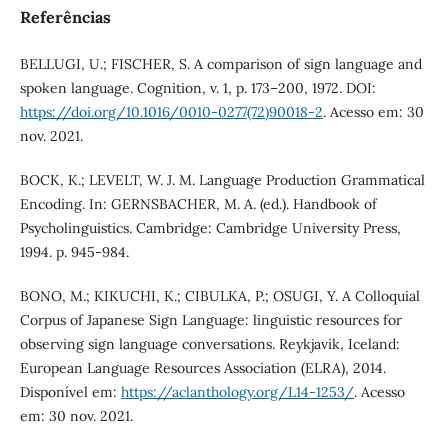
Referências
BELLUGI, U.; FISCHER, S. A comparison of sign language and
spoken language. Cognition, v. 1, p. 173–200, 1972. DOI:
https://doi.org/10.1016/0010-0277(72)90018-2
. Acesso em: 30
nov. 2021.
BOCK, K.; LEVELT, W. J. M. Language Production Grammatical
Encoding. In: GERNSBACHER, M. A. (ed.). Handbook of
Psycholinguistics. Cambridge: Cambridge University Press,
1994. p. 945-984.
BONO, M.; KIKUCHI, K.; CIBULKA, P.; OSUGI, Y. A Colloquial
Corpus of Japanese Sign Language: linguistic resources for
observing sign language conversations. Reykjavik, Iceland:
European Language Resources Association (ELRA), 2014.
Disponível em:
https://aclanthology.org/L14-1253/
. Acesso
em: 30 nov. 2021.