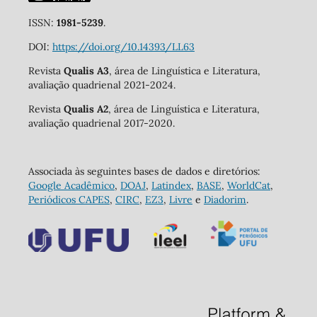
ISSN:
1981-5239
.
DOI:
https://doi.org/10.14393/LL63
Revista
Qualis A3
, área de Linguística e Literatura,
avaliação quadrienal 2021-2024.
Revista
Qualis A2
, área de Linguística e Literatura,
avaliação quadrienal 2017-2020.
Associada às seguintes bases de dados e diretórios:
Google Acadêmico
,
DOAJ
,
Latindex
,
BASE
,
WorldCat
,
Periódicos CAPES
,
CIRC
,
EZ3
,
Livre
e
Diadorim
.