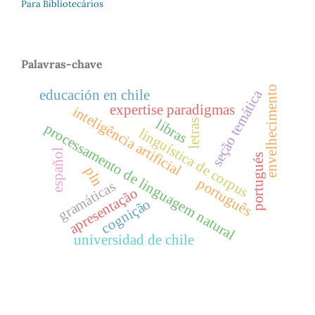
Para Bibliotecários
Palavras-chave
envelhecimento
seção temática
educación en chile
expertise paradigmas
inteligência artificial
libras
letras
processamento de linguagem natural
linguística de corpus
español
portugués
pln
português
gramáticas
apresentação
cognição
universidad de chile