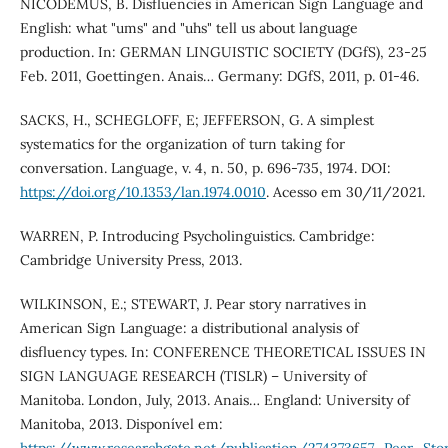
NICODEMUS, B. Disfluencies in American Sign Language and
English: what "ums" and "uhs" tell us about language
production. In: GERMAN LINGUISTIC SOCIETY (DGfS), 23-25
Feb. 2011, Goettingen. Anais… Germany: DGfS, 2011, p. 01-46.
SACKS, H., SCHEGLOFF, E; JEFFERSON, G. A simplest
systematics for the organization of turn taking for
conversation. Language, v. 4, n. 50, p. 696-735, 1974. DOI:
https://doi.org/10.1353/lan.1974.0010
. Acesso em 30/11/2021.
WARREN, P. Introducing Psycholinguistics. Cambridge:
Cambridge University Press, 2013.
WILKINSON, E.; STEWART, J. Pear story narratives in
American Sign Language: a distributional analysis of
disfluency types. In: CONFERENCE THEORETICAL ISSUES IN
SIGN LANGUAGE RESEARCH (TISLR) – University of
Manitoba. London, July, 2013. Anais… England: University of
Manitoba, 2013. Disponível em: