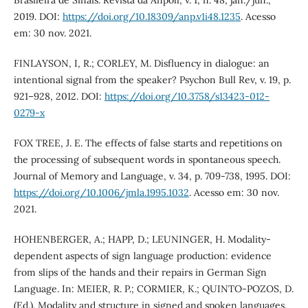
Brasileira de Sinais. Revista da Anpoll, v. 1, n. 48, jan./jun.,
2019. DOI:
https://doi.org/10.18309/anp.v1i48.1235
. Acesso
em: 30 nov. 2021.
FINLAYSON, I, R.; CORLEY, M. Disfluency in dialogue: an
intentional signal from the speaker? Psychon Bull Rev, v. 19, p.
921–928, 2012. DOI:
https://doi.org/10.3758/s13423-012-
0279-x
FOX TREE, J. E. The effects of false starts and repetitions on
the processing of subsequent words in spontaneous speech.
Journal of Memory and Language, v. 34, p. 709-738, 1995. DOI:
https://doi.org/10.1006/jmla.1995.1032
. Acesso em: 30 nov.
2021.
HOHENBERGER, A.; HAPP, D.; LEUNINGER, H. Modality-
dependent aspects of sign language production: evidence
from slips of the hands and their repairs in German Sign
Language. In: MEIER, R. P.; CORMIER, K.; QUINTO-POZOS, D.
(Ed.). Modality and structure in signed and spoken languages.