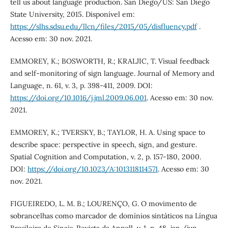
tell us about language production. San Diego/US: San Diego
State University, 2015. Disponível em:
https://slhs.sdsu.edu/llcn/files/2015/05/disfluency.pdf
.
Acesso em: 30 nov. 2021.
EMMOREY, K.; BOSWORTH, R.; KRALJIC, T. Visual feedback
and self-monitoring of sign language. Journal of Memory and
Language, n. 61, v. 3, p. 398-411, 2009. DOI:
https://doi.org/10.1016/j.jml.2009.06.001
. Acesso em: 30 nov.
2021.
EMMOREY, K.; TVERSKY, B.; TAYLOR, H. A. Using space to
describe space: perspective in speech, sign, and gesture.
Spatial Cognition and Computation, v. 2, p. 157-180, 2000.
DOI:
https://doi.org/10.1023/A:1013118114571
. Acesso em: 30
nov. 2021.
FIGUEIREDO, L. M. B.; LOURENÇO, G. O movimento de
sobrancelhas como marcador de domínios sintáticos na Língua