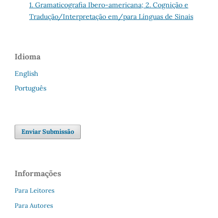
1. Gramaticografia Ibero-americana; 2. Cognição e
Tradução/Interpretação em/para Línguas de Sinais
Idioma
English
Português
Enviar Submissão
Informações
Para Leitores
Para Autores