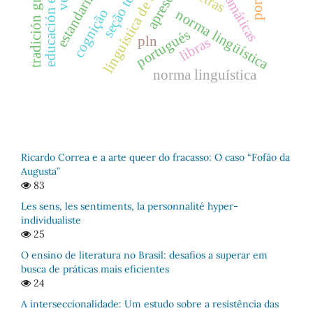
tradición gramatical
educación en chile
linguística de corpus
estandarización
gramáticas
letras
cognição
norma lingüística
portugués
pln
libras
norma linguística
Ricardo Correa e a arte queer do fracasso: O caso “Fofão da
Augusta”
83
Les sens, les sentiments, la personnalité hyper-
individualiste
25
O ensino de literatura no Brasil: desafios a superar em
busca de práticas mais eficientes
24
A interseccionalidade: Um estudo sobre a resistência das