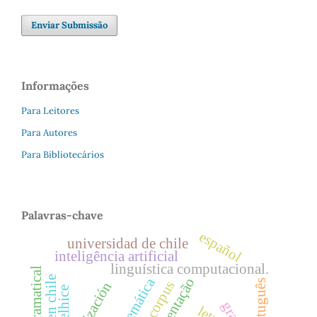
Enviar Submissão
Informações
Para Leitores
Para Autores
Para Bibliotecários
Palavras-chave
español
universidad de chile
inteligência artificial
linguística computacional.
seção temática
apresentação
português
velhice