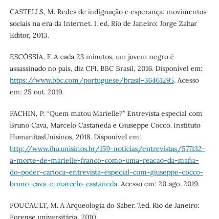
CASTELLS, M. Redes de indignação e esperança: movimentos
sociais na era da Internet. 1. ed. Rio de Janeiro: Jorge Zahar
Editor, 2013.
ESCÓSSIA, F. A cada 23 minutos, um jovem negro é
assassinado no país, diz CPI. BBC Brasil, 2016. Disponível em:
https://www.bbc.com/portuguese/brasil-36461295
. Acesso
em: 25 out. 2019.
FACHIN, P. “Quem matou Marielle?” Entrevista especial com
Bruno Cava, Marcelo Castañeda e Giuseppe Cocco. Instituto
HumanitasUnisinos, 2018. Disponível em:
http://www.ihu.unisinos.br/159-noticias/entrevistas/577132-
a-morte-de-marielle-franco-como-uma-reacao-da-mafia-
do-poder-carioca-entrevista-especial-com-giuseppe-cocco-
bruno-cava-e-marcelo-castaneda
. Acesso em: 20 ago. 2019.
FOUCAULT, M. A Arqueologia do Saber. 7.ed. Rio de Janeiro:
Forense universitária, 2010.