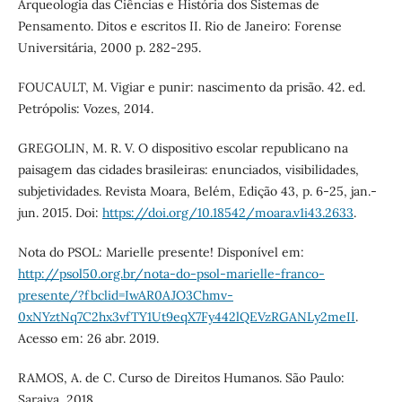
Arqueologia das Ciências e História dos Sistemas de
Pensamento. Ditos e escritos II. Rio de Janeiro: Forense
Universitária, 2000 p. 282-295.
FOUCAULT, M. Vigiar e punir: nascimento da prisão. 42. ed.
Petrópolis: Vozes, 2014.
GREGOLIN, M. R. V. O dispositivo escolar republicano na
paisagem das cidades brasileiras: enunciados, visibilidades,
subjetividades. Revista Moara, Belém, Edição 43, p. 6-25, jan.-
jun. 2015. Doi:
https://doi.org/10.18542/moara.v1i43.2633
.
Nota do PSOL: Marielle presente! Disponível em:
http://psol50.org.br/nota-do-psol-marielle-franco-
presente/?fbclid=IwAR0AJO3Chmv-
0xNYztNq7C2hx3vfTY1Ut9eqX7Fy442lQEVzRGANLy2meII
.
Acesso em: 26 abr. 2019.
RAMOS, A. de C. Curso de Direitos Humanos. São Paulo:
Saraiva, 2018.