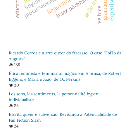
seção temática
franz pöchhacker
gramáticas
velhice
Ricardo Correa e a arte queer do fracasso: O caso “Fofão da
Augusta”
138
Ética feminista e feminismo mágico em A bruxa, de Robert
Eggers, e Maria e João, de Oz Perkins
30
Les sens, les sentiments, la personnalité hyper-
individualiste
25
Escrita queer e subversão: Revisando a Potencialidade de
Fan Fiction Slash
24