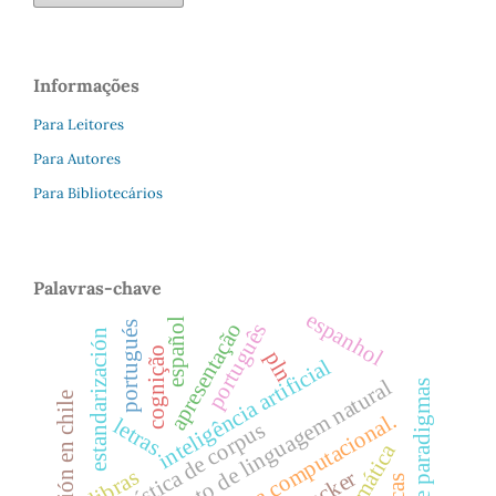
Informações
Para Leitores
Para Autores
Para Bibliotecários
Palavras-chave
espanhol
español
apresentação
portugués
português
estandarización
cognição
pln
inteligência artificial
processamento de linguagem natural
expertise paradigmas
educación en chile
linguística computacional.
letras
linguística de corpus
libras