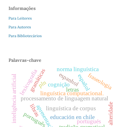
Informações
Para Leitores
Para Autores
Para Bibliotecários
Palavras-chave
norma linguística
gramáticas
lexicografia
espanhol
fraseologia
español
inteligência artificial
pln
cognição
letras
linguística computacional.
processamento de linguagem natural
alteridade
libras
apresentação
linguística de corpus
português
educación en chile
portugués
tradição gramatical