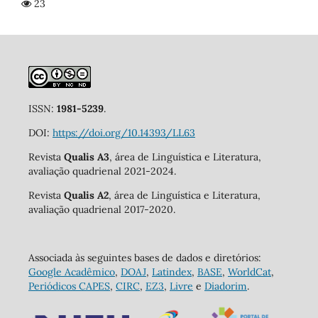
23
ISSN:
1981-5239
.
DOI:
https://doi.org/10.14393/LL63
Revista
Qualis A3
, área de Linguística e Literatura,
avaliação quadrienal 2021-2024.
Revista
Qualis A2
, área de Linguística e Literatura,
avaliação quadrienal 2017-2020.
Associada às seguintes bases de dados e diretórios:
Google Acadêmico
,
DOAJ
,
Latindex
,
BASE
,
WorldCat
,
Periódicos CAPES
,
CIRC
,
EZ3
,
Livre
e
Diadorim
.