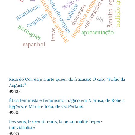
linguística computacional.
tradição gramatical
universidad de chile
linguística de corpus
Âmbito legal
inteligência artificial
gramáticas
discursos
velhice
cognição
pln
português
letras
apresentação
espanhol
Ricardo Correa e a arte queer do fracasso: O caso “Fofão da
Augusta”
138
Ética feminista e feminismo mágico em A bruxa, de Robert
Eggers, e Maria e João, de Oz Perkins
30
Les sens, les sentiments, la personnalité hyper-
individualiste
25