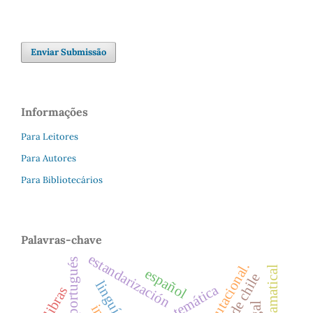
Enviar Submissão
Informações
Para Leitores
Para Autores
Para Bibliotecários
Palavras-chave
estandarización
portugués
español
seção temática
libras