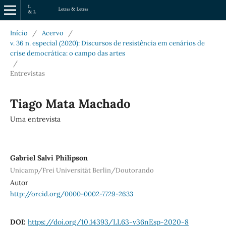
Início
/
Acervo
/
v. 36 n. especial (2020): Discursos de resistência em cenários de
crise democrática: o campo das artes
/
Entrevistas
Tiago Mata Machado
Uma entrevista
Gabriel Salvi Philipson
Unicamp/Frei Universität Berlin/Doutorando
Autor
http://orcid.org/0000-0002-7729-2633
DOI:
https://doi.org/10.14393/LL63-v36nEsp-2020-8