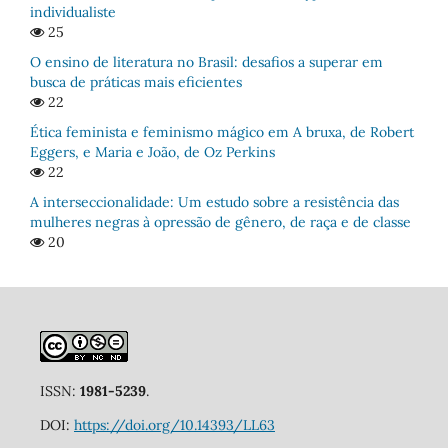
individualiste
25
O ensino de literatura no Brasil: desafios a superar em
busca de práticas mais eficientes
22
Ética feminista e feminismo mágico em A bruxa, de Robert
Eggers, e Maria e João, de Oz Perkins
22
A interseccionalidade: Um estudo sobre a resistência das
mulheres negras à opressão de gênero, de raça e de classe
20
ISSN:
1981-5239
.
DOI:
https://doi.org/10.14393/LL63