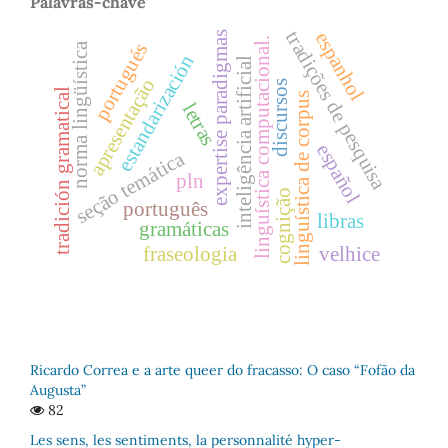
Palavras-chave
tradições de pesquisa
espanhol
expertise paradigmas
linguística computacional.
portugués
norma lingüística
estandarización
inteligência artificial
apresentação
discursos
tradición gramatical
linguística de corpus
letras
español
seção temática
pln
cognição
português
libras
gramáticas
fraseologia
velhice
Ricardo Correa e a arte queer do fracasso: O caso “Fofão da
Augusta”
82
Les sens, les sentiments, la personnalité hyper-