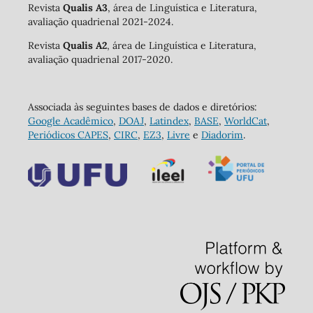
Revista
Qualis A3
, área de Linguística e Literatura,
avaliação quadrienal 2021-2024.
Revista
Qualis A2
, área de Linguística e Literatura,
avaliação quadrienal 2017-2020.
Associada às seguintes bases de dados e diretórios:
Google Acadêmico
,
DOAJ
,
Latindex
,
BASE
,
WorldCat
,
Periódicos CAPES
,
CIRC
,
EZ3
,
Livre
e
Diadorim
.