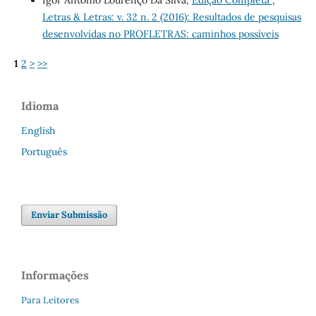
Letras & Letras: v. 32 n. 2 (2016): Resultados de pesquisas
desenvolvidas no PROFLETRAS: caminhos possíveis
1
2
>
>>
Idioma
English
Português
Enviar Submissão
Informações
Para Leitores