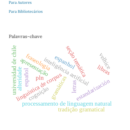
Para Autores
Para Bibliotecários
Palavras-chave
seção temática
universidad de chile
velhice
fraseologia
espanhol
inteligência artificial
apresentação
libras
alteridade
español
linguística de corpus
gramáticas
pln
estandarización
letras
cognição
processamento de linguagem natural
tradição gramatical