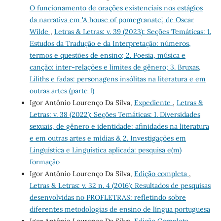
O funcionamento de orações existenciais nos estágios
da narrativa em 'A house of pomegranate', de Oscar
Wilde
,
Letras & Letras: v. 39 (2023): Seções Temáticas: 1.
Estudos da Tradução e da Interpretação: números,
termos e questões de ensino; 2. Poesia, música e
canção: inter-relações e limites de gênero; 3. Bruxas,
Liliths e fadas: personagens insólitas na literatura e em
outras artes (parte 1)
Igor Antônio Lourenço Da Silva,
Expediente
,
Letras &
Letras: v. 38 (2022): Seções Temáticas: 1. Diversidades
sexuais, de gênero e identidade: afinidades na literatura
e em outras artes e mídias & 2. Investigações em
Linguística e Linguística aplicada: pesquisa e(m)
formação
Igor Antônio Lourenço Da Silva,
Edição completa
,
Letras & Letras: v. 32 n. 4 (2016): Resultados de pesquisas
desenvolvidas no PROFLETRAS: refletindo sobre
diferentes metodologias de ensino de língua portuguesa
Igor Antônio Lourenço Da Silva,
Edição Completa
,