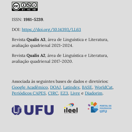
ISSN:
1981-5239
.
DOI:
https://doi.org/10.14393/LL63
Revista
Qualis A3
, área de Linguística e Literatura,
avaliação quadrienal 2021-2024.
Revista
Qualis A2
, área de Linguística e Literatura,
avaliação quadrienal 2017-2020.
Associada às seguintes bases de dados e diretórios:
Google Acadêmico
,
DOAJ
,
Latindex
,
BASE
,
WorldCat
,
Periódicos CAPES
,
CIRC
,
EZ3
,
Livre
e
Diadorim
.