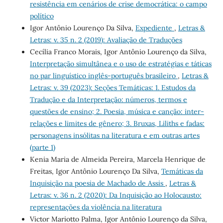
resistência em cenários de crise democrática: o campo
político
Igor Antônio Lourenço Da Silva,
Expediente
,
Letras &
Letras: v. 35 n. 2 (2019): Avaliação de Traduções
Cecília Franco Morais, Igor Antônio Lourenço da Silva,
Interpretação simultânea e o uso de estratégias e táticas
no par linguístico inglês-português brasileiro
,
Letras &
Letras: v. 39 (2023): Seções Temáticas: 1. Estudos da
Tradução e da Interpretação: números, termos e
questões de ensino; 2. Poesia, música e canção: inter-
relações e limites de gênero; 3. Bruxas, Liliths e fadas:
personagens insólitas na literatura e em outras artes
(parte 1)
Kenia Maria de Almeida Pereira, Marcela Henrique de
Freitas, Igor Antônio Lourenço Da Silva,
Temáticas da
Inquisição na poesia de Machado de Assis
,
Letras &
Letras: v. 36 n. 2 (2020): Da Inquisição ao Holocausto:
representações da violência na literatura
Victor Mariotto Palma, Igor Antônio Lourenço da Silva,