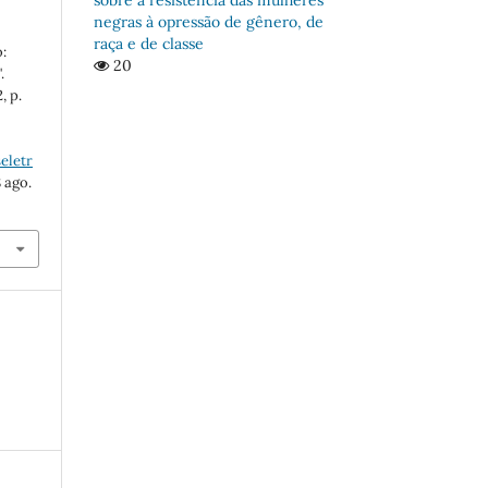
negras à opressão de gênero, de
raça e de classe
:
20
.
, p.
eletr
 ago.