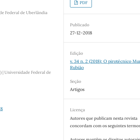
PDF
ade Federal de Uberlândia
Publicado
27-12-2018
Edição
v. 34 n. 2 (2018): O pirotécnico Mu
Rubião
| Universidade Federal de
Seção
Artigos
-8
Licença
Autores que publicam nesta revista
concordam com os seguintes termos
Autores mantêm os direitos autorais