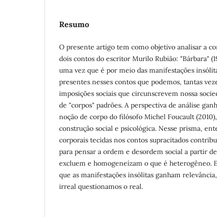
Resumo
O presente artigo tem como objetivo analisar a c
dois contos do escritor Murilo Rubião: "Bárbara" (19
uma vez que é por meio das manifestações insólit
presentes nesses contos que podemos, tantas veze
imposições sociais que circunscrevem nossa socie
de "corpos" padrões. A perspectiva de análise ganh
noção de corpo do filósofo Michel Foucault (2010)
construção social e psicológica. Nesse prisma, en
corporais tecidas nos contos supracitados contrib
para pensar a ordem e desordem social a partir d
excluem e homogeneízam o que é heterogêneo. E
que as manifestações insólitas ganham relevância
irreal questionamos o real.