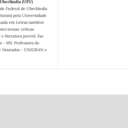
Uberlândia (UFU)
ade Federal de Uberlândia
turais) pela Universidade
duada em Letras também
es temas: críticas
 e literatura juvenil. Faz
 - MS. Professora do
nde Dourados - UNIGRAN e