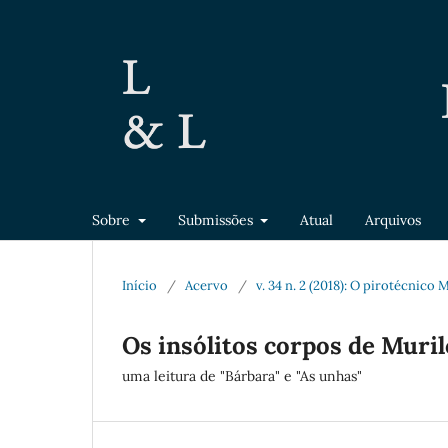
Sobre
Submissões
Atual
Arquivos
Início
/
Acervo
/
v. 34 n. 2 (2018): O pirotécnico
Os insólitos corpos de Muri
uma leitura de "Bárbara" e "As unhas"