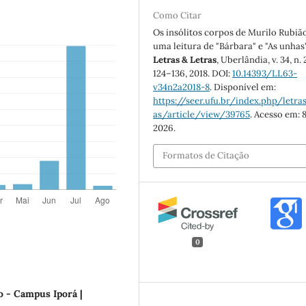
Como Citar
Os insólitos corpos de Murilo Rubião
uma leitura de "Bárbara" e "As unhas"
Letras & Letras
, Uberlândia, v. 34, n. 2
124–136, 2018. DOI:
10.14393/LL63-
v34n2a2018-8
. Disponível em:
https://seer.ufu.br/index.php/letras
as/article/view/39765
. Acesso em: 8
2026.
Formatos de Citação
0
o - Campus Iporá |