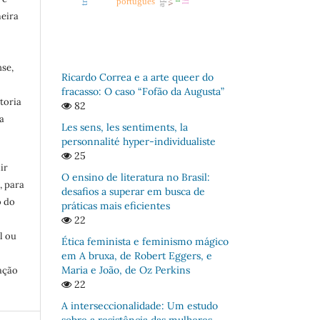
português
meira
se,
Ricardo Correa e a arte queer do
fracasso: O caso “Fofão da Augusta”
toria
82
a
Les sens, les sentiments, la
personnalité hyper-individualiste
25
ir
O ensino de literatura no Brasil:
, para
desafios a superar em busca de
o do
práticas mais eficientes
:
22
l ou
Ética feminista e feminismo mágico
em A bruxa, de Robert Eggers, e
Maria e João, de Oz Perkins
ação
22
A interseccionalidade: Um estudo
sobre a resistência das mulheres