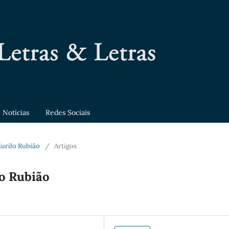
Notícias
Redes Sociais
 Murilo Rubião
/
Artigos
lo Rubião